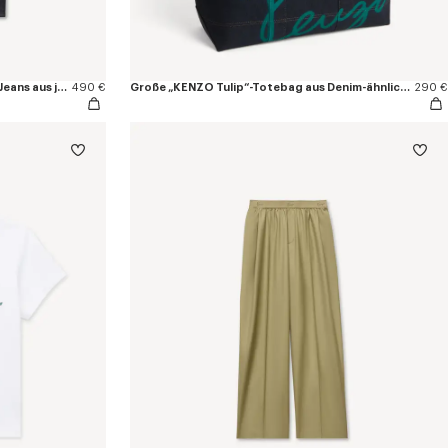
Gerade geschnittene „KENZO Tulip“-Jeans aus japanischem Denim
490 €
Große „KENZO Tulip“-Totebag aus Denim-ähnlichem Twill
290 €