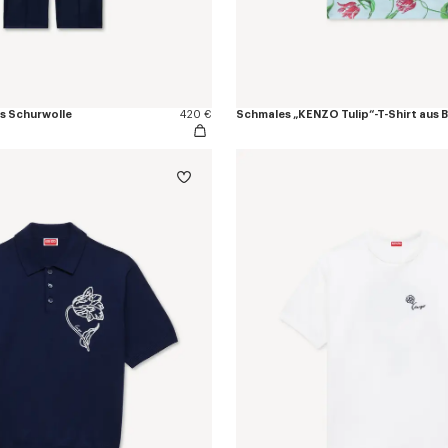
us Schurwolle
420 €
Schmales „KENZO Tulip“-T-Shirt aus 