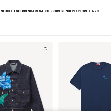
NEUHEITEN
HERREN
DAMEN
ACCESSOIRES
KINDER
EXPLORE KENZO
Neuheiten subcategories
HERREN subcategories
DAMEN subcategories
ACCESSOIRES subcategories
KINDER subcategorie
EXPLORE KENZO