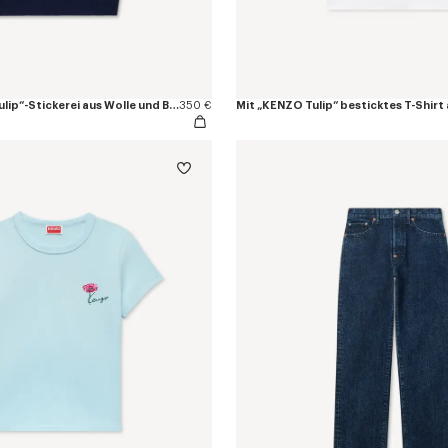
Polo mit „KENZO Tulip“-Stickerei aus Wolle und Baumwolle
350 €