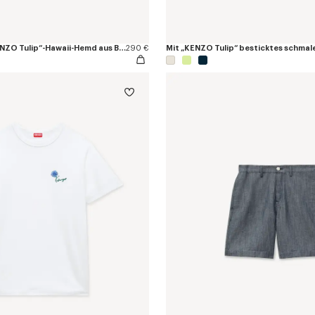
Kurzärmeliges „KENZO Tulip“-Hawaii-Hemd aus Baumwoll-Popeline
290 €