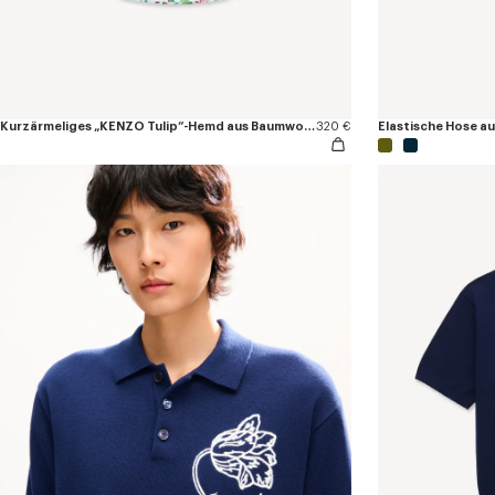
Kurzärmeliges „KENZO Tulip“-Hemd aus Baumwoll-Popeline
320 €
Elastische Hose a