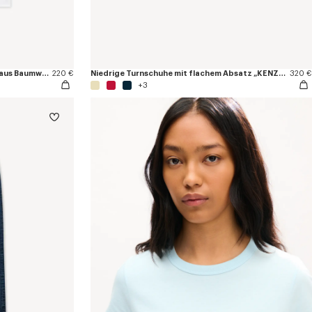
Mit „KENZO Tulip“ besticktes T-Shirt aus Baumwolle
220 €
Niedrige Turnschuhe mit flachem Absatz „KENZO Striker“
320 €
+3