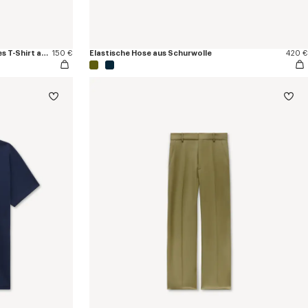
Mit „KENZO Tulip“ besticktes schmales T-Shirt aus Baumwolle
150 €
Elastische Hose aus Schurwolle
420 €