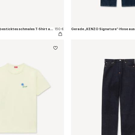
Mit „KENZO Tulip“ besticktes schmales T-Shirt aus Baumwolle
150 €