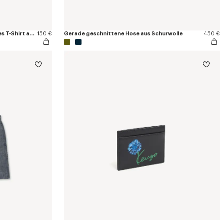
Mit „KENZO Tulip“ besticktes schmales T-Shirt aus Baumwolle
150 €
Gerade geschnittene Hose aus Schurwolle
450 €