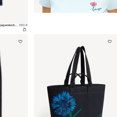
Gerade „KENZO Signature“-Hose aus japanischem Denim
390 €