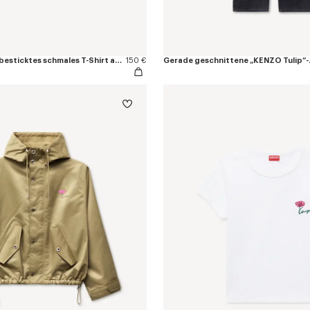
Mit „KENZO Tulip“ besticktes schmales T-Shirt aus Baumwolle
150 €