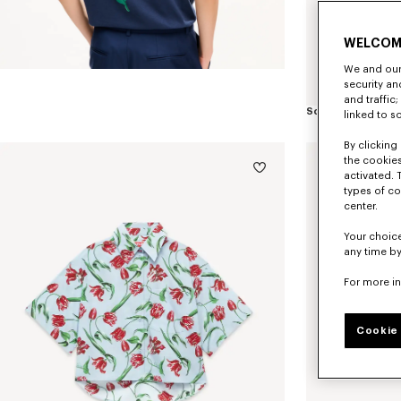
WELCOM
We and our 
security a
and traffic
linked to s
By clicking 
the cookies
activated. 
types of co
center.
Your choice
any time by
For more i
Cookie 