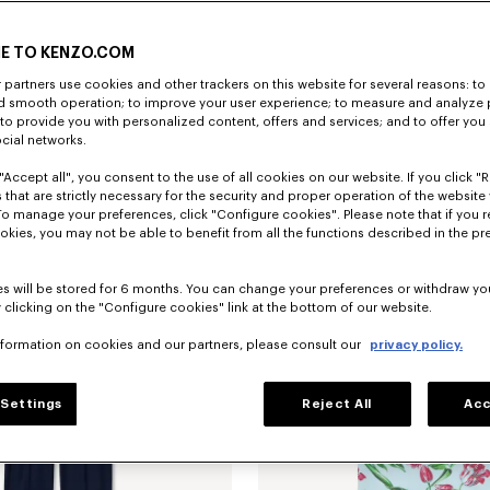
E TO KENZO.COM
partners use cookies and other trackers on this website for several reasons: to 
nd smooth operation; to improve your user experience; to measure and analyze
; to provide you with personalized content, offers and services; and to offer you
Schmale „KENZO Tulip“-Truckerjacke mit Faltendetail aus japanischem Denim
690 €
„KENZO Tulip“-T-Shirt aus Baumwolle
ocial networks.
"Accept all", you consent to the use of all cookies on our website. If you click "Re
 that are strictly necessary for the security and proper operation of the website 
To manage your preferences, click "Configure cookies". Please note that if you r
okies, you may not be able to benefit from all the functions described in the pr
s will be stored for 6 months. You can change your preferences or withdraw yo
 clicking on the "Configure cookies" link at the bottom of our website.
nformation on cookies and our partners, please consult our
privacy policy.
Settings
Reject All
Acc