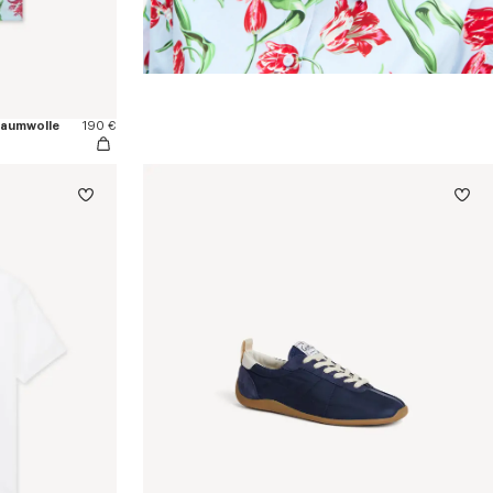
Baumwolle
190 €