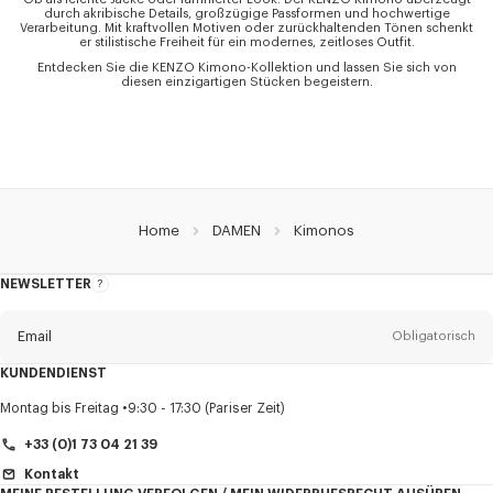
durch akribische Details, großzügige Passformen und hochwertige
Verarbeitung. Mit kraftvollen Motiven oder zurückhaltenden Tönen schenkt
er stilistische Freiheit für ein modernes, zeitloses Outfit.
Entdecken Sie die KENZO Kimono-Kollektion und lassen Sie sich von
diesen einzigartigen Stücken begeistern.
Home
DAMEN
Kimonos
NEWSLETTER
Über
den
Newsletter
Email
Obligatorisch
KUNDENDIENST
Anrede
Obligatorisch
Montag bis Freitag
9:30 - 17:30 (Pariser Zeit)
+33 (0)1 73 04 21 39
Kontakt