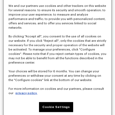
We and our partners use cookies and other trackers on this website
for several reasons: to ensure its security and smooth operation; to
improve your user experience; to measure and analyze
Kimono-Blazer aus Schurwolle
Leichte Kimono-Jacke
790 €
490 €
performance and traffic; to provide you with personalized content,
offers and services; and to offer you services linked to social
networks.
By clicking "Accept all", you consent to the use of all cookies on
our website. If you click "Reject all", only the cookies that are strictly
necessary for the security and proper operation of the website will
be activated. To manage your preferences, click "Configure
cookies". Please note that if you reject certain types of cookies, you
may not be able to benefit from all the functions described in the
preference center.
Your choices will be stored for 6 months. You can change your
preferences or withdraw your consent at any time by clicking on
the "Configure cookies" link at the bottom of our website.
For more information on cookies and our partners, please consult
our
privacy policy.
Leichte Kimono-Jacke aus Schurwolle
Kimono-Blazer aus Schurwolle
450 €
890 €
Cookie Settings