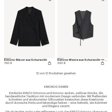
Kimono-Blazer aus Schurwolle
Kimono-Weste aus Schurwolle und Seide
790 €
390 €
12 von 12 Produkten gesehen
KIMONOS DAMEN
Entdecke KENZO Kimonos und Kimono-Jacken, zeitlose Stücke, die
handwerkliche Tradition mit modernem Design verbinden. Mit fließenden
Schnitten und strukturierten Silhouetten bestechen diese Kreationen
durch ikonische Prints und lebendige Farben – eine Ästhetik, die Kühnheit
und Eleganz vereint.
Ob als leichte Jacke oder raffinierter Look: Der KENZO Kimono überzeugt