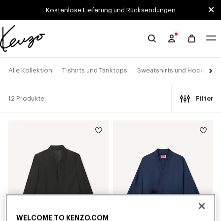
Skip to main content
Skip to footer content
Kostenlose Lieferung und Rücksendungen
Offizielle
KENZO-
Website
Alle Kollektion
T-shirts und Tanktops
Sweatshirts und Hoodies
12 Produkte
Filter
WELCOME TO KENZO.COM