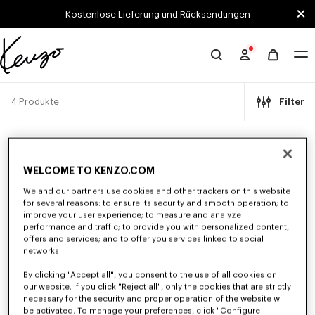
Skip to main content
Skip to footer content
Kostenlose Lieferung und Rücksendungen
Offizielle
KENZO-
Website
4 Produkte
Filter
WELCOME TO KENZO.COM
We and our partners use cookies and other trackers on this website
for several reasons: to ensure its security and smooth operation; to
improve your user experience; to measure and analyze
performance and traffic; to provide you with personalized content,
offers and services; and to offer you services linked to social
networks.
By clicking "Accept all", you consent to the use of all cookies on
our website. If you click "Reject all", only the cookies that are strictly
necessary for the security and proper operation of the website will
be activated. To manage your preferences, click "Configure