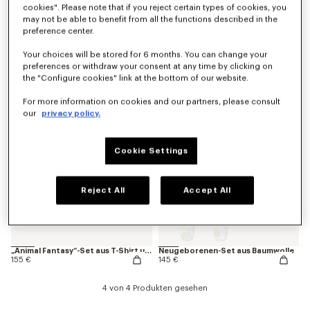
cookies". Please note that if you reject certain types of cookies, you
may not be able to benefit from all the functions described in the
preference center.
Wickeltasche aus Canvas
Wechsel-Rucksack aus Baumwolle und Leinen
415 €
415 €
Your choices will be stored for 6 months. You can change your
preferences or withdraw your consent at any time by clicking on
the "Configure cookies" link at the bottom of our website.
For more information on cookies and our partners, please consult
our
privacy policy.
Cookie Settings
Reject All
Accept All
„Animal Fantasy“-Set aus T-Shirt und Leggings aus Baumwolle
Neugeborenen-Set aus Baumwolle
155 €
145 €
4 von 4 Produkten gesehen