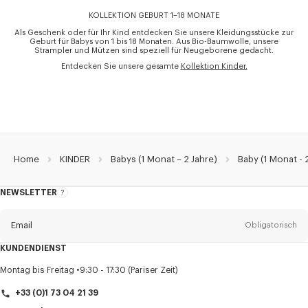
KOLLEKTION GEBURT 1–18 MONATE
Als Geschenk oder für Ihr Kind entdecken Sie unsere Kleidungsstücke zur
Geburt für Babys von 1 bis 18 Monaten. Aus Bio-Baumwolle, unsere
Strampler und Mützen sind speziell für Neugeborene gedacht.
Entdecken Sie unsere gesamte
Kollektion Kinder.
Home
KINDER
Babys (1 Monat – 2 Jahre)
Baby (1 Monat - 
NEWSLETTER
Über
den
Newsletter
Email
Obligatorisch
KUNDENDIENST
Anrede
Obligatorisch
Montag bis Freitag
9:30 - 17:30 (Pariser Zeit)
+33 (0)1 73 04 21 39