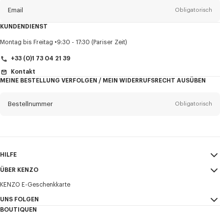
Email
Obligatorisch
KUNDENDIENST
Anrede
Obligatorisch
Montag bis Freitag
9:30 - 17:30 (Pariser Zeit)
+33 (0)1 73 04 21 39
Kontakt
MEINE BESTELLUNG VERFOLGEN / MEIN WIDERRUFSRECHT AUSÜBEN
Vorname*
Obligatorisch
Bestellnummer
Obligatorisch
Nachname*
Obligatorisch
Email
Obligatorisch
HILFE
+43
ÜBER KENZO
Mein Konto
VERSAND
KENZO E-Geschenkkarte
Größentabelle
AGB
Ich möchte Mitteilungen über KENZO-Produkte, -Dienstleistungen und -
FAQ
UNS FOLGEN
Impressum und Nutzungsbedingungen
Veranstaltungen erhalten, die personalisiert werden können,
BOUTIQUEN
insbesondere in sozialen Netzwerken und anderen Plattformen.
Vertraulichkeit
Instagram
Tracking-Pixel sind in E-Mails zu Analyse und Statistikzwecken sowie zur