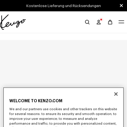
Skip to main content
Skip to footer content
Kostenlose Lieferung und Rücksendungen
Offizielle
KENZO-
Website
WELCOME TO KENZO.COM
We and our partners use cookies and other trackers on this website
for several reasons: to ensure its security and smooth operation; to
improve your user experience; to measure and analyze
performance and traffic; to provide you with personalized content,