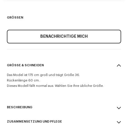
GRÖSSEN
BENACHRICHTIGE MICH
GRÖSSE & SCHNEIDEN
Das Model ist 175 cm groß und trägt Größe 36.
Rückenlänge 60 cm.
Dieses Modell fällt normal aus. Wählen Sie Ihre übliche Größe.
BESCHREIBUNG
Blazer.
ZUSAMMENSETZUNG UND PFLEGE
Schurwolle und Satinfutter mit Jacquard-Monogramm.
Zwei Paspeltaschen und eine Archiv-Doppel-Paspeltasche auf der Brust.