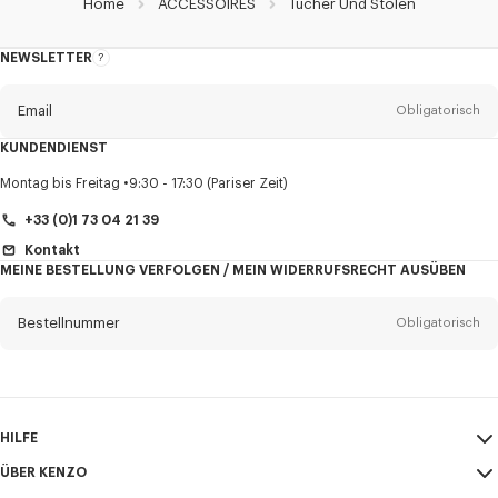
Home
ACCESSOIRES
Tücher Und Stolen
NEWSLETTER
Über
den
Newsletter
Email
Obligatorisch
KUNDENDIENST
Anrede
Obligatorisch
Montag bis Freitag
9:30 - 17:30 (Pariser Zeit)
+33 (0)1 73 04 21 39
Kontakt
MEINE BESTELLUNG VERFOLGEN / MEIN WIDERRUFSRECHT AUSÜBEN
Vorname*
Obligatorisch
Bestellnummer
Obligatorisch
Nachname*
Obligatorisch
Email
Obligatorisch
HILFE
+43
ÜBER KENZO
Mein Konto
VERSAND