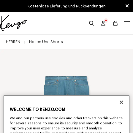
Skip to main content
Skip to footer content
Kostenlose Lieferung und Rücksendungen
Offizielle
KENZO-
Website
HERREN
Hosen Und Shorts
WELCOME TO KENZO.COM
We and our partners use cookies and other trackers on this website
for several reasons: to ensure its security and smooth operation; to
improve your user experience; to measure and analyze