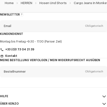
Home
HERREN
Hosen Und Shorts
Cargo Jeans In Monke
NEWSLETTER
Über
den
Newsletter
Email
Obligatorisch
KUNDENDIENST
Anrede
Obligatorisch
Montag bis Freitag
9:30 - 17:30 (Pariser Zeit)
+33 (0)1 73 04 21 39
Kontakt
MEINE BESTELLUNG VERFOLGEN / MEIN WIDERRUFSRECHT AUSÜBEN
Vorname*
Obligatorisch
Bestellnummer
Obligatorisch
Nachname*
Obligatorisch
Email
Obligatorisch
HILFE
+43
ÜBER KENZO
Mein Konto
VERSAND