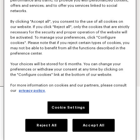
performance and traffic; to provide you with personalized content,
offers and services; and to offer you services linked to social
networks.
By clicking "Accept all", you consent to the use of all cookies on
our website. If you click "Reject all", only the cookies that are strictly
necessary for the security and proper operation of the website will
be activated. To manage your preferences, click "Configure
cookies". Please note that if you reject certain types of cookies, you
may not be able to benefit from all the functions described in the
preference center.
Your choices will be stored for 6 months. You can change your
preferences or withdraw your consent at any time by clicking on
the "Configure cookies" link at the bottom of our website.
For more information on cookies and our partners, please consult
CARGO JEANS IN MONKEY FIT AUS
our
privacy policy.
JAPANISCHEM DENIM
390 €
Cookie Settings
FARBEN :
Rinse Blue Denim
Reject All
Accept All
Ausgewählt