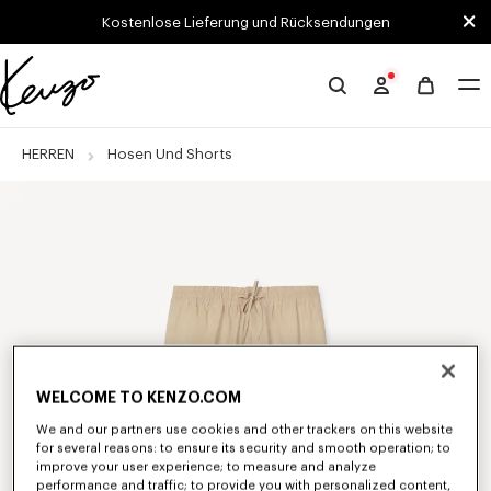
Skip to main content
Skip to footer content
Kostenlose Lieferung und Rücksendungen
Offizielle
KENZO-
Website
HERREN
Hosen Und Shorts
WELCOME TO KENZO.COM
We and our partners use cookies and other trackers on this website
for several reasons: to ensure its security and smooth operation; to
improve your user experience; to measure and analyze
performance and traffic; to provide you with personalized content,