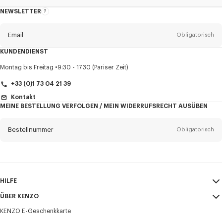
NEWSLETTER
Über
den
Newsletter
Email
Obligatorisch
KUNDENDIENST
Anrede
Obligatorisch
Montag bis Freitag
9:30 - 17:30 (Pariser Zeit)
+33 (0)1 73 04 21 39
Kontakt
MEINE BESTELLUNG VERFOLGEN / MEIN WIDERRUFSRECHT AUSÜBEN
Vorname*
Obligatorisch
Bestellnummer
Obligatorisch
Nachname*
Obligatorisch
Email
Obligatorisch
HILFE
+43
ÜBER KENZO
Mein Konto
VERSAND
KENZO E-Geschenkkarte
Größentabelle
AGB
Ich möchte Mitteilungen über KENZO-Produkte, -Dienstleistungen und -