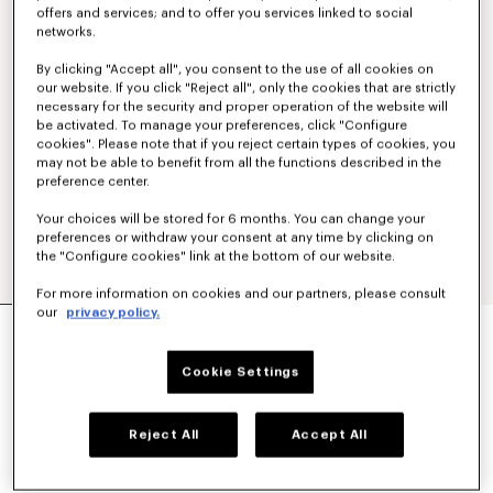
offers and services; and to offer you services linked to social
networks.
By clicking "Accept all", you consent to the use of all cookies on
our website. If you click "Reject all", only the cookies that are strictly
necessary for the security and proper operation of the website will
be activated. To manage your preferences, click "Configure
cookies". Please note that if you reject certain types of cookies, you
may not be able to benefit from all the functions described in the
preference center.
Your choices will be stored for 6 months. You can change your
preferences or withdraw your consent at any time by clicking on
the "Configure cookies" link at the bottom of our website.
For more information on cookies and our partners, please consult
our
privacy policy.
CARGO-JOGGINGHOSE
350 €
Cookie Settings
FARBEN :
Beige
Reject All
Accept All
Ausgewählt