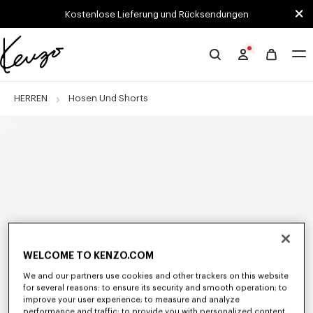
Skip to main content
Skip to footer content
Kostenlose Lieferung und Rücksendungen
Offizielle
KENZO-
Website
HERREN
Hosen Und Shorts
WELCOME TO KENZO.COM
We and our partners use cookies and other trackers on this website
for several reasons: to ensure its security and smooth operation; to
improve your user experience; to measure and analyze
performance and traffic; to provide you with personalized content,