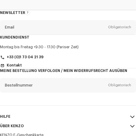
NEWSLETTER
Über
den
Newsletter
Email
Obligatorisch
KUNDENDIENST
Anrede
Obligatorisch
Montag bis Freitag
9:30 - 17:30 (Pariser Zeit)
+33 (0)1 73 04 21 39
Kontakt
MEINE BESTELLUNG VERFOLGEN / MEIN WIDERRUFSRECHT AUSÜBEN
Vorname*
Obligatorisch
Bestellnummer
Obligatorisch
Nachname*
Obligatorisch
Email
Obligatorisch
HILFE
+43
ÜBER KENZO
Mein Konto
VERSAND
KENZO E-Geschenkkarte
Größentabelle