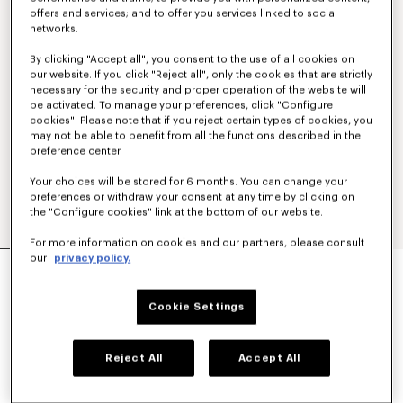
offers and services; and to offer you services linked to social
networks.
By clicking "Accept all", you consent to the use of all cookies on
our website. If you click "Reject all", only the cookies that are strictly
necessary for the security and proper operation of the website will
be activated. To manage your preferences, click "Configure
cookies". Please note that if you reject certain types of cookies, you
may not be able to benefit from all the functions described in the
preference center.
Your choices will be stored for 6 months. You can change your
preferences or withdraw your consent at any time by clicking on
the "Configure cookies" link at the bottom of our website.
For more information on cookies and our partners, please consult
our
privacy policy.
GERADE „KENZO APPLE POP“-SHORTS AUS
JAPANISCHEM DENIM
390 €
Cookie Settings
FARBEN :
Light Blue
Reject All
Accept All
Ausgewählt