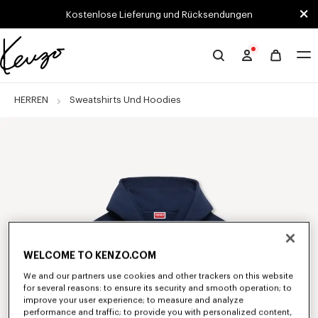
Skip to main content
Skip to footer content
Kostenlose Lieferung und Rücksendungen
Offizielle
KENZO-
Website
HERREN
Sweatshirts Und Hoodies
WELCOME TO KENZO.COM
We and our partners use cookies and other trackers on this website
for several reasons: to ensure its security and smooth operation; to
improve your user experience; to measure and analyze
performance and traffic; to provide you with personalized content,