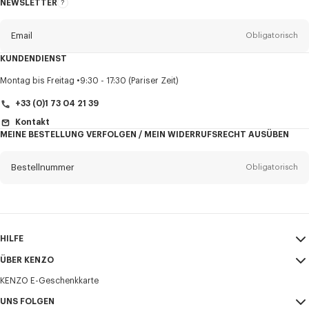
NEWSLETTER
Über
den
Newsletter
Email
Obligatorisch
KUNDENDIENST
Anrede
Obligatorisch
Montag bis Freitag
9:30 - 17:30 (Pariser Zeit)
+33 (0)1 73 04 21 39
Kontakt
MEINE BESTELLUNG VERFOLGEN / MEIN WIDERRUFSRECHT AUSÜBEN
Vorname*
Obligatorisch
Bestellnummer
Obligatorisch
Nachname*
Obligatorisch
Email
Obligatorisch
HILFE
+43
ÜBER KENZO
Mein Konto
VERSAND
KENZO E-Geschenkkarte
Größentabelle
AGB
Ich möchte Mitteilungen über KENZO-Produkte, -Dienstleistungen und -
FAQ
UNS FOLGEN
Impressum und Nutzungsbedingungen
Veranstaltungen erhalten, die personalisiert werden können,