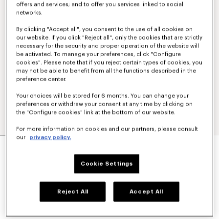
offers and services; and to offer you services linked to social
networks.
By clicking "Accept all", you consent to the use of all cookies on
our website. If you click "Reject all", only the cookies that are strictly
necessary for the security and proper operation of the website will
be activated. To manage your preferences, click "Configure
cookies". Please note that if you reject certain types of cookies, you
may not be able to benefit from all the functions described in the
preference center.
Your choices will be stored for 6 months. You can change your
preferences or withdraw your consent at any time by clicking on
the "Configure cookies" link at the bottom of our website.
For more information on cookies and our partners, please consult
our
privacy policy.
HOODIE MIT „KENZO TULIP“-STICKEREI UND
REISSVERSCHLUSS AUS BAUMWOLLE
390 €
Cookie Settings
FARBEN :
Blue Black
Reject All
Accept All
Ausgewählt