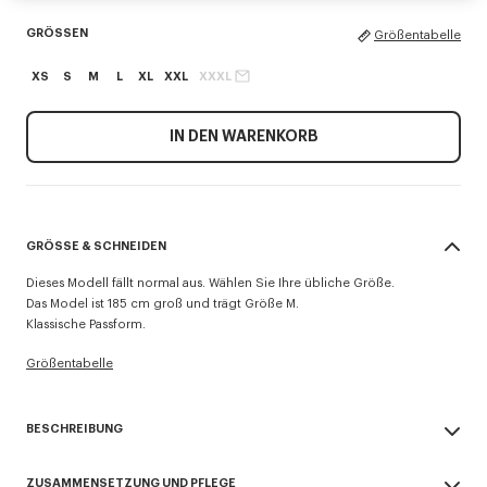
GRÖSSEN
Größentabelle
XS
S
M
L
XL
XXL
XXXL
IN DEN WARENKORB
GRÖSSE & SCHNEIDEN
Dieses Modell fällt normal aus. Wählen Sie Ihre übliche Größe.
Das Model ist 185 cm groß und trägt Größe M.
Klassische Passform.
Größentabelle
BESCHREIBUNG
Dieser leichte Zip-Hoodie aus Sweatstoff zeichnet sich durch
ZUSAMMENSETZUNG UND PFLEGE
Stickereien 'Kenzo Tulip' aus, die die Signatur des Hauses mit einem