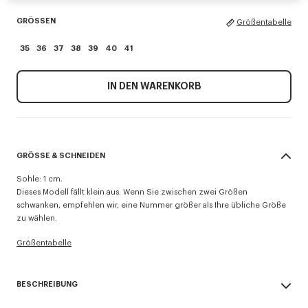
GRÖSSEN
Größentabelle
35
36
37
38
39
40
41
IN DEN WARENKORB
GRÖSSE & SCHNEIDEN
Sohle: 1 cm.
Dieses Modell fällt klein aus. Wenn Sie zwischen zwei Größen
schwanken, empfehlen wir, eine Nummer größer als Ihre übliche Größe
zu wählen.
Größentabelle
BESCHREIBUNG
Niedrige Turnschuhe mit flachem Absatz „KENZO Striker“.