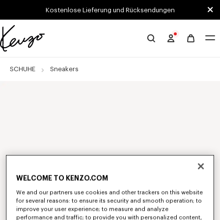
Skip to main content
Skip to footer content
Kostenlose Lieferung und Rücksendungen
Offizielle
KENZO-
Website
SCHUHE
Sneakers
WELCOME TO KENZO.COM
We and our partners use cookies and other trackers on this website
for several reasons: to ensure its security and smooth operation; to
improve your user experience; to measure and analyze
performance and traffic; to provide you with personalized content,