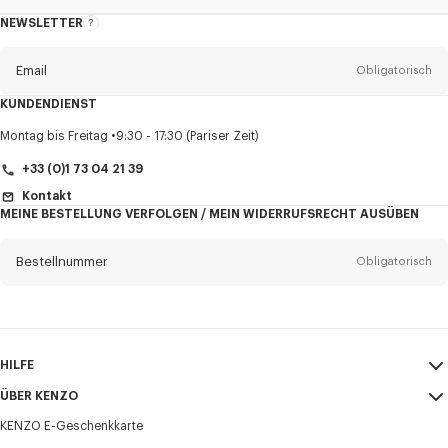
NEWSLETTER
Über
den
Newsletter
Email
Obligatorisch
KUNDENDIENST
Anrede
Obligatorisch
Montag bis Freitag
9:30 - 17:30 (Pariser Zeit)
+33 (0)1 73 04 21 39
Kontakt
MEINE BESTELLUNG VERFOLGEN / MEIN WIDERRUFSRECHT AUSÜBEN
Vorname*
Obligatorisch
Bestellnummer
Obligatorisch
Nachname*
Obligatorisch
Email
Obligatorisch
HILFE
+43
ÜBER KENZO
Mein Konto
VERSAND
KENZO E-Geschenkkarte
Größentabelle
AGB
Ich möchte Mitteilungen über KENZO-Produkte, -Dienstleistungen und -