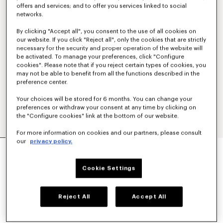
offers and services; and to offer you services linked to social
networks.
By clicking "Accept all", you consent to the use of all cookies on
our website. If you click "Reject all", only the cookies that are strictly
necessary for the security and proper operation of the website will
be activated. To manage your preferences, click "Configure
cookies". Please note that if you reject certain types of cookies, you
may not be able to benefit from all the functions described in the
preference center.
Your choices will be stored for 6 months. You can change your
preferences or withdraw your consent at any time by clicking on
the "Configure cookies" link at the bottom of our website.
For more information on cookies and our partners, please consult
our
privacy policy.
NIEDRIGE TURNSCHUHE MIT FLACHEM ABSATZ
„KENZO STRIKER“
320 €
Cookie Settings
FARBEN :
Blue Black
Reject All
Accept All
Ausgewählt