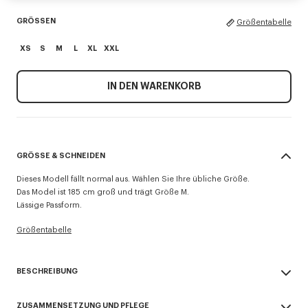
GRÖSSEN
Größentabelle
XS
S
M
L
XL
XXL
IN DEN WARENKORB
GRÖSSE & SCHNEIDEN
Dieses Modell fällt normal aus. Wählen Sie Ihre übliche Größe.
Das Model ist 185 cm groß und trägt Größe M.
Lässige Passform.
Größentabelle
BESCHREIBUNG
Pullover „KENZO Paris Emblem“.
ZUSAMMENSETZUNG UND PFLEGE
Stickerei auf der Brust.