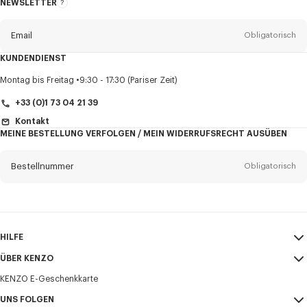
NEWSLETTER
Über
den
Newsletter
Email
Obligatorisch
KUNDENDIENST
Anrede
Obligatorisch
Montag bis Freitag
9:30 - 17:30 (Pariser Zeit)
+33 (0)1 73 04 21 39
Kontakt
MEINE BESTELLUNG VERFOLGEN / MEIN WIDERRUFSRECHT AUSÜBEN
Vorname*
Obligatorisch
Bestellnummer
Obligatorisch
Nachname*
Obligatorisch
Email
Obligatorisch
HILFE
+43
ÜBER KENZO
Mein Konto
VERSAND
KENZO E-Geschenkkarte
Größentabelle
AGB
Ich möchte Mitteilungen über KENZO-Produkte, -Dienstleistungen und -
FAQ
UNS FOLGEN
Impressum und Nutzungsbedingungen
Veranstaltungen erhalten, die personalisiert werden können,