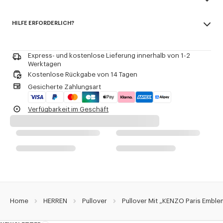
Saison-Branding-Stickerei in die Grafik eingearbeitet.
Made in Türkei
HILFE ERFORDERLICH?
100% cotton
Produkt-Referenz:
FG65PU8043EB.50
Nicht bleichen
Benötigen Sie Hilfe? +33 (0)1 73 04 20 58 noch
Kontakt Per
E-mail
.
Nicht chemisch reinigen
Bügeln bei niedriger Temperatur
Express- und kostenlose Lieferung innerhalb von 1-2
Flache Trocknung im Schatten
Werktagen
Nicht im Trockner trocknen
Kostenlose Rückgabe von 14 Tagen
Schonende Feinwäsche 30°C
Gesicherte Zahlungsart
Schonende professionelle Nassreinigung
Verfügbarkeit im Geschäft
Home
HERREN
Pullover
Pullover Mit „KENZO Paris Emble