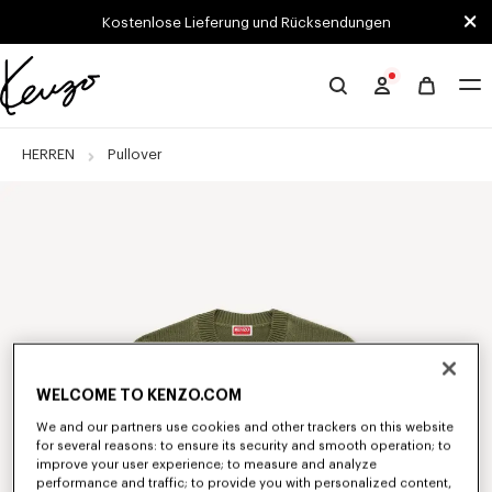
Skip to main content
Skip to footer content
Kostenlose Lieferung und Rücksendungen
Offizielle
KENZO-
Website
HERREN
Pullover
WELCOME TO KENZO.COM
We and our partners use cookies and other trackers on this website
for several reasons: to ensure its security and smooth operation; to
improve your user experience; to measure and analyze
performance and traffic; to provide you with personalized content,