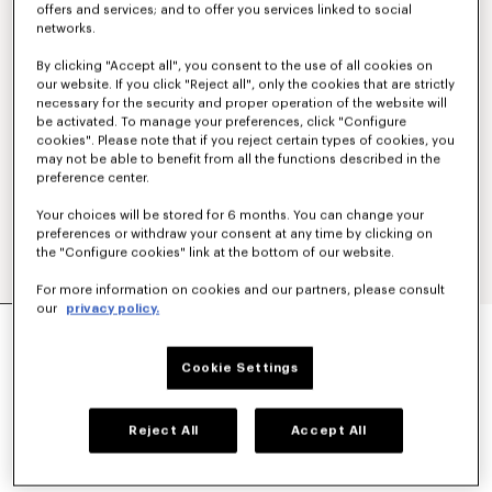
offers and services; and to offer you services linked to social
networks.
By clicking "Accept all", you consent to the use of all cookies on
our website. If you click "Reject all", only the cookies that are strictly
necessary for the security and proper operation of the website will
be activated. To manage your preferences, click "Configure
cookies". Please note that if you reject certain types of cookies, you
may not be able to benefit from all the functions described in the
preference center.
Your choices will be stored for 6 months. You can change your
preferences or withdraw your consent at any time by clicking on
the "Configure cookies" link at the bottom of our website.
For more information on cookies and our partners, please consult
our
privacy policy.
PULLOVER MIT „KENZO PARIS EMBLEM“-
STICKEREI AUS BAUMWOLLE
450 €
Cookie Settings
FARBEN :
Khaki
Reject All
Accept All
Ausgewählt