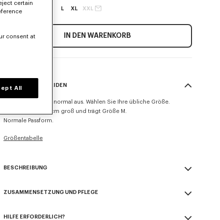
eject certain
XXS
XS
S
M
L
XL
XXL
eference
IN DEN WARENKORB
ur consent at
GRÖSSE & SCHNEIDEN
ept All
Dieses Modell fällt normal aus. Wählen Sie Ihre übliche Größe.
Das Model ist 185 cm groß und trägt Größe M.
Normale Passform.
Größentabelle
BESCHREIBUNG
„KENZO Tulip“-Pullover.
ZUSAMMENSETZUNG UND PFLEGE
Wolle.
Frottee-Baumwolle.
Made in China
Rundhalsausschnitt.
HILFE ERFORDERLICH?
55% wool, 45% cotton