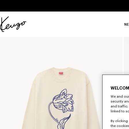
Skip to main content
Skip to footer content
NE
Offizielle
KENZO-
Website
WELCOM
We and our 
security a
and traffic
linked to s
By clicking 
the cookies