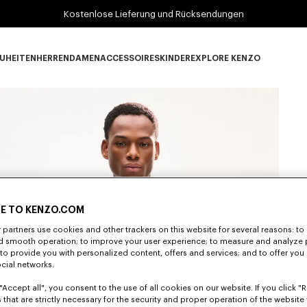
Kostenlose Lieferung und Rücksendungen
UHEITEN
HERREN
DAMEN
ACCESSOIRES
KINDER
EXPLORE KENZO
Neuheiten subcategories
HERREN subcategories
DAMEN subcategories
ACCESSOIRES subcategories
KINDER subcategories
EXPLORE KENZO su
E TO KENZO.COM
partners use cookies and other trackers on this website for several reasons: to 
nd smooth operation; to improve your user experience; to measure and analyze
; to provide you with personalized content, offers and services; and to offer you
ocial networks.
"Accept all", you consent to the use of all cookies on our website. If you click "Re
 that are strictly necessary for the security and proper operation of the website 