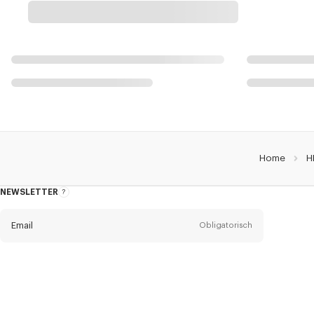
Home
H
NEWSLETTER
Über
den
Newsletter
Email
Obligatorisch
Anrede
Obligatorisch
Anrede*