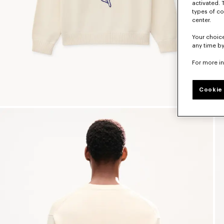
activated. 
types of co
center.
Your choice
any time by
For more i
Cookie 