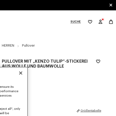
SUCHE
Meine
Wunschliste
bcategories
HERREN
Pullover
PULLOVER MIT „KENZO TULIP“-STICKEREI
AUS WOLLE UND BAUMWOLLE
450 €
FARBEN :
Off White
ensure its
 performance
Ausgewählt
 services
ject all", only
GRÖSSEN
Größentabelle
will be