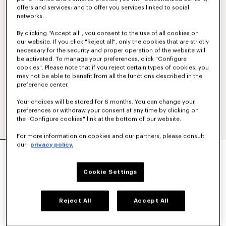
offers and services; and to offer you services linked to social
networks.
By clicking "Accept all", you consent to the use of all cookies on
our website. If you click "Reject all", only the cookies that are strictly
necessary for the security and proper operation of the website will
be activated. To manage your preferences, click "Configure
cookies". Please note that if you reject certain types of cookies, you
may not be able to benefit from all the functions described in the
preference center.
Your choices will be stored for 6 months. You can change your
preferences or withdraw your consent at any time by clicking on
the "Configure cookies" link at the bottom of our website.
For more information on cookies and our partners, please consult
our
privacy policy.
UNISEX-„KENZO APPLE POP“-TRUCKER-JACKE
IM CUT-OFF-STIL AUS JAPANISCHEM DENIM
490 €
Cookie Settings
FARBEN :
Light Blue
Reject All
Accept All
Ausgewählt