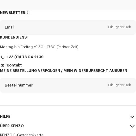
NEWSLETTER
Über
den
Newsletter
Email
Obligatorisch
KUNDENDIENST
Anrede
Obligatorisch
Montag bis Freitag
9:30 - 17:30 (Pariser Zeit)
+33 (0)1 73 04 21 39
Kontakt
MEINE BESTELLUNG VERFOLGEN / MEIN WIDERRUFSRECHT AUSÜBEN
Vorname*
Obligatorisch
Bestellnummer
Obligatorisch
Nachname*
Obligatorisch
Email
Obligatorisch
HILFE
+43
ÜBER KENZO
Mein Konto
VERSAND
KENZO E-Geschenkkarte
Größentabelle