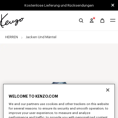
Skip to main content
Skip to footer content
Kostenlose Lieferung und Rücksendungen
Offizielle
KENZO-
Website
HERREN
Jacken Und Mäntel
WELCOME TO KENZO.COM
We and our partners use cookies and other trackers on this website
for several reasons: to ensure its security and smooth operation; to
improve your user experience; to measure and analyze
performance and traffic; to provide you with personalized content,