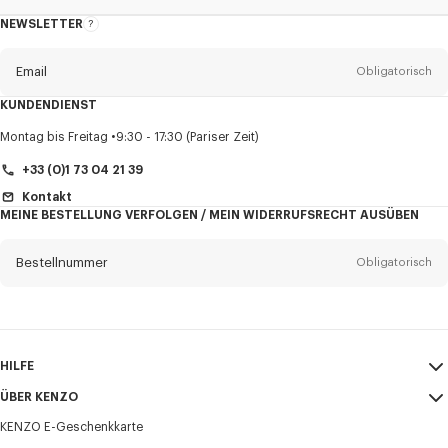
NEWSLETTER
Über
den
Newsletter
Email
Obligatorisch
KUNDENDIENST
Anrede
Obligatorisch
Montag bis Freitag
9:30 - 17:30 (Pariser Zeit)
+33 (0)1 73 04 21 39
Kontakt
MEINE BESTELLUNG VERFOLGEN / MEIN WIDERRUFSRECHT AUSÜBEN
Vorname*
Obligatorisch
Bestellnummer
Obligatorisch
Nachname*
Obligatorisch
Email
Obligatorisch
HILFE
+49
ÜBER KENZO
Mein Konto
VERSAND
KENZO E-Geschenkkarte
Größentabelle
AGB
Ich möchte Mitteilungen über KENZO-Produkte, -Dienstleistungen und -