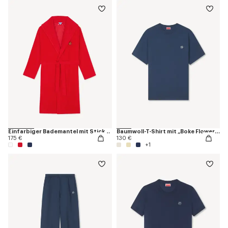
Einfarbiger Bademantel mit Stickerei „K Boke“
Baumwoll-T-Shirt mit „Boke Flower“-Stickerei
175 €
130 €
+1