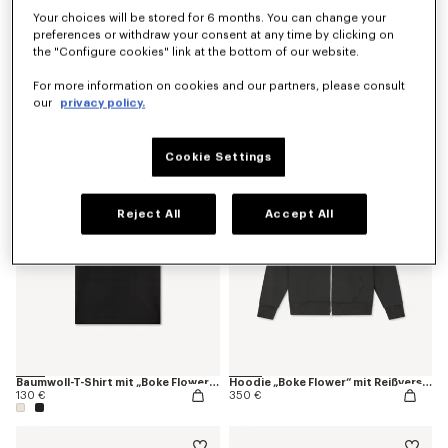
Your choices will be stored for 6 months. You can change your
preferences or withdraw your consent at any time by clicking on
the "Configure cookies" link at the bottom of our website.
„Boke Flower“-Pullover aus Baumwoll-Woll-Mischung
Strickjacke „Boke Flower“ aus Baumwoll-Woll-Mischung
For more information on cookies and our partners, please consult
450 €
490 €
our
privacy policy.
Cookie Settings
Reject All
Accept All
Baumwoll-T-Shirt mit „Boke Flower“-Stickerei
Hoodie „Boke Flower“ mit Reißverschluss aus Baumwolle
130 €
350 €