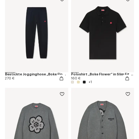
Bestickte Jogginghose „Boke Flower“
Poloshirt „Boke Flower“ in Slim Fit aus Baumwolle
270 €
160 €
+1