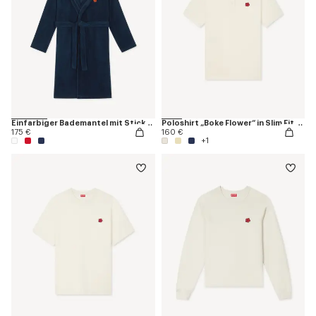
Einfarbiger Bademantel mit Stickerei „K Boke“
Poloshirt „Boke Flower“ in Slim Fit aus Baumwolle
175 €
160 €
+1