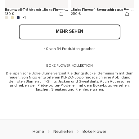
Baumwoll-T-Shirt mit „Boke Flower“-Stickerei
„Boke Flower“-Sweatshirt aus Baumwolle
130 €
250 €
+1
MEHR SEHEN
40 von 54 Produkten gesehen
BOKE FLOWER KOLLEKTION
Die japanische Boke-Blume verziert Kleidungsstücke. Gemeinsam mit dem
neuen, von Nigo entworfenen KENZO-Logo findet sich eine Abbildung
der roten Blume auf T-Shirts, Jacken und Sweatshirts. Auch Accessoires
sind neben den Prêt-à-porter-Modellen mit dem Boke-Logo versehen:
Taschen, Sneakers und Kleinlederwaren.
Home
Neuheiten
Boke Flower