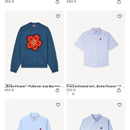
350 €
490 €
„Boke Flower“-Pullover aus Baumwolle und Wolle
Freizeithemd mit „Boke Flower“-Stickerei
450 €
250 €