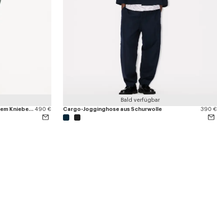
Bald verfügbar
Chinohose „Kenzogram“ mit doppeltem Kniebesatz aus Baumwolle
490 €
Cargo-Jogginghose aus Schurwolle
390 €