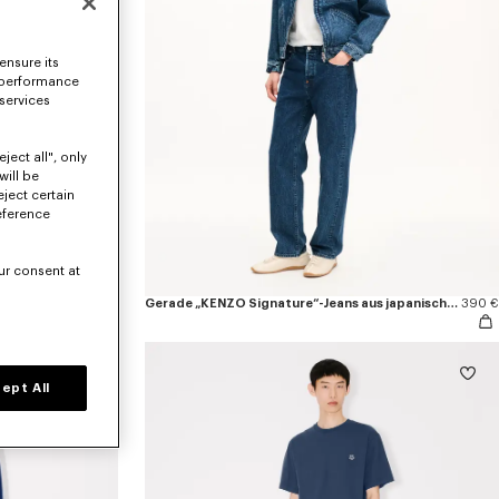
ensure its
 performance
 services
ject all", only
will be
eject certain
eference
ur consent at
ts
290 €
Gerade „KENZO Signature“-Jeans aus japanischem Denim
390 €
ept All