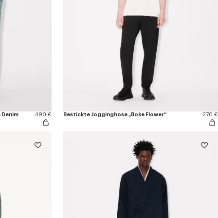
m Denim
490 €
Bestickte Jogginghose „Boke Flower“
270 €