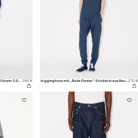
Bestickte gerade Jogginghose „Boke Flower 2.0“ aus Baumwolle
290 €
Jogginghose mit „Boke Flower“-Stickerei aus Baumwolle
270 €