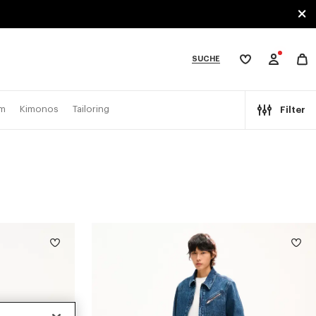
SUCHE
Meine
Wunschliste
bcategories
im
Kimonos
Tailoring
Filter