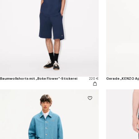
Baumwollshorts mit „Boke Flower“-Stickerei
220 €