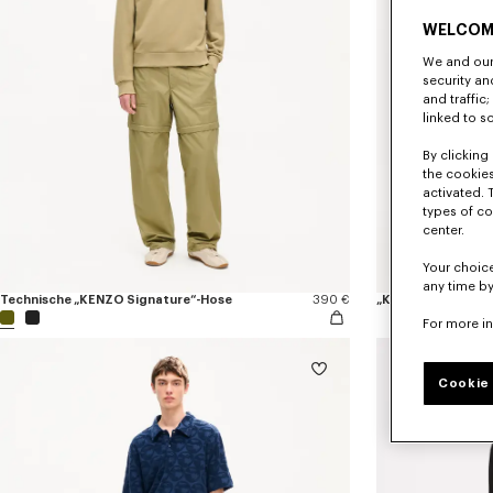
WELCOM
We and our 
security a
and traffic
linked to s
By clicking 
the cookies
activated. 
types of co
center.
Your choice
any time by
Technische „KENZO Signature“-Hose
390 €
„KENZO Sounds“-S
For more i
Cookie 