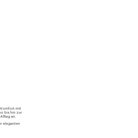
 Komfort mit
o bis hin zur
Alltag an.
er eleganten