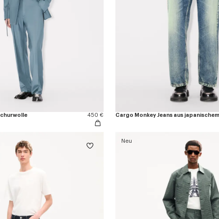
churwolle
450 €
Cargo Monkey Jeans aus japanische
Neu