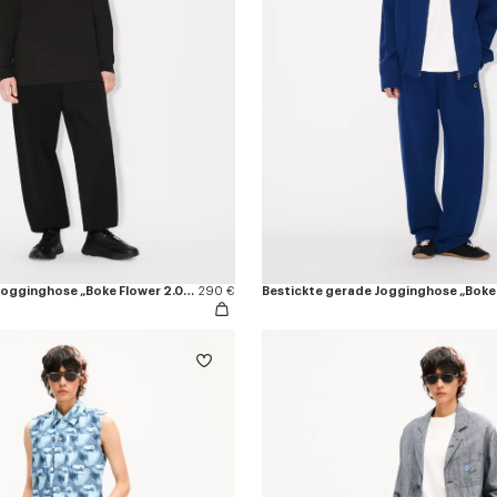
Bestickte gerade Jogginghose „Boke Flower 2.0“ aus Baumwolle
290 €