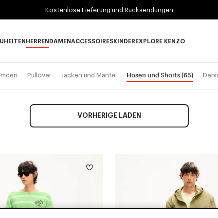
Kostenlose Lieferung und Rücksendungen
UHEITEN
HERREN
DAMEN
ACCESSOIRES
KINDER
EXPLORE KENZO
Neuheiten subcategories
HERREN subcategories
DAMEN subcategories
ACCESSOIRES subcategories
KINDER subcategories
EXPLORE KENZO su
Hosen und Shorts
(65)
emden
Pullover
Jacken und Mäntel
Den
VORHERIGE LADEN