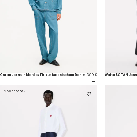
Cargo Jeans in Monkey Fit aus japanischem Denim
390 €
Weite BOTAN-Jean
Modenschau