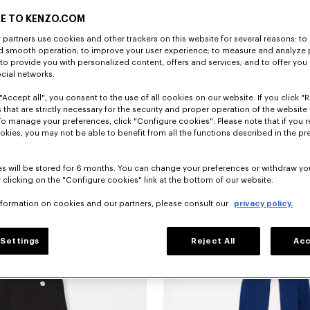
E TO KENZO.COM
partners use cookies and other trackers on this website for several reasons: to 
nd smooth operation; to improve your user experience; to measure and analyze
; to provide you with personalized content, offers and services; and to offer you
ocial networks.
"Accept all", you consent to the use of all cookies on our website. If you click "Re
 that are strictly necessary for the security and proper operation of the website 
To manage your preferences, click "Configure cookies". Please note that if you r
okies, you may not be able to benefit from all the functions described in the pr
s will be stored for 6 months. You can change your preferences or withdraw yo
 clicking on the "Configure cookies" link at the bottom of our website.
horts mit Gummizug aus Seide
390 €
Technische „KENZO Signature“-Shor
nformation on cookies and our partners, please consult our
privacy policy.
Settings
Reject All
Acc