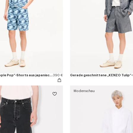
Gerade „KENZO Apple Pop“-Shorts aus japanischem Denim
390 €
Modenschau