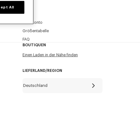
Email
Obligatorisch
ept All
HILFE
Mein Konto
VERSAND
Größentabelle
FAQ
BOUTIQUEN
Einen Laden in der Nähe finden
LIEFERLAND/REGION
Deutschland