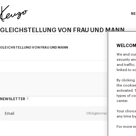
Skip to main content
Skip to footer content
NE
Offizielle
KENZO-
GLEICHSTELLUNG VON FRAU UND MANN
Website
WELCOM
GLEICHSTELLUNG VON FRAU UND MANN
We and our 
security a
KENZO unterstützt die Initiative der Regierung für die Gleichstellung von Frau u
and traffic
Dieses Ergebnis spiegelt das Engagement der KENZO Teams wieder, um eine wirkli
linked to s
KENZO ist entschlossen, seine Verbesserungsmaßnahmen fortzusetzen und arbeitet
By clicking 
the cookies
activated. 
types of co
NEWSLETTER
Über
center.
den
Newsletter
Your choice
Email
Obligatorisch
any time by
For more i
Anrede
Obligatorisch