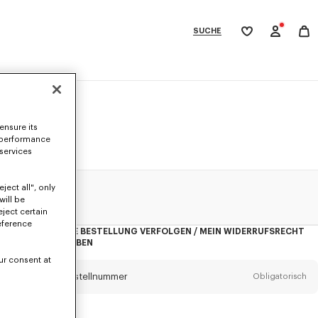
SUCHE
Meine
Wunschliste
bcategories
ensure its
 performance
 services
ject all", only
will be
eject certain
eference
MEINE BESTELLUNG VERFOLGEN / MEIN WIDERRUFSRECHT
AUSÜBEN
ur consent at
Bestellnummer
Obligatorisch