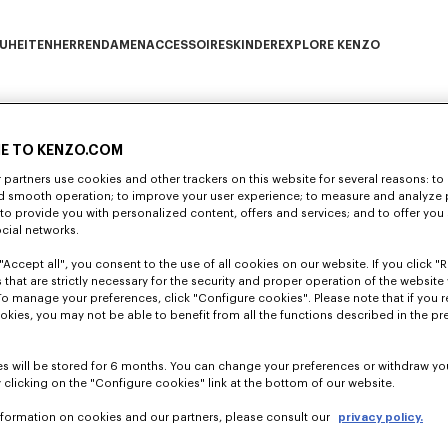
UHEITEN
HERREN
DAMEN
ACCESSOIRES
KINDER
EXPLORE KENZO
Neuheiten subcategories
HERREN subcategories
DAMEN subcategories
ACCESSOIRES subcategories
KINDER subcategories
EXPLORE KENZO su
E TO KENZO.COM
partners use cookies and other trackers on this website for several reasons: to 
nd smooth operation; to improve your user experience; to measure and analyze
nd Mann und erzielt einen Score von 93/100.
; to provide you with personalized content, offers and services; and to offer you
che professionelle Gleichstellung zu erreichen.
ocial networks.
 in dieser Richtung weiter.
"Accept all", you consent to the use of all cookies on our website. If you click "Re
Home
Gleichstellung Von Frau Und Mann
 that are strictly necessary for the security and proper operation of the website 
To manage your preferences, click "Configure cookies". Please note that if you r
okies, you may not be able to benefit from all the functions described in the pr
KUNDENDIENST
Montag bis Freitag
9:30 - 17:30 (Pariser Zeit)
s will be stored for 6 months. You can change your preferences or withdraw yo
 clicking on the "Configure cookies" link at the bottom of our website.
+33 (0)1 73 04 21 39
Kontakt
nformation on cookies and our partners, please consult our
privacy policy.