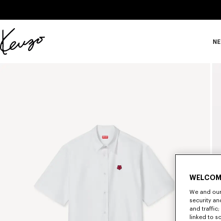
Skip to main content
Skip to footer content
NE
Offizielle
KENZO-
Website
WELCOM
We and our 
security a
and traffic
linked to s