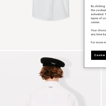
By clicking 
the cookies
activated. 
types of co
center.
Your choice
any time by
For more i
Cookie 