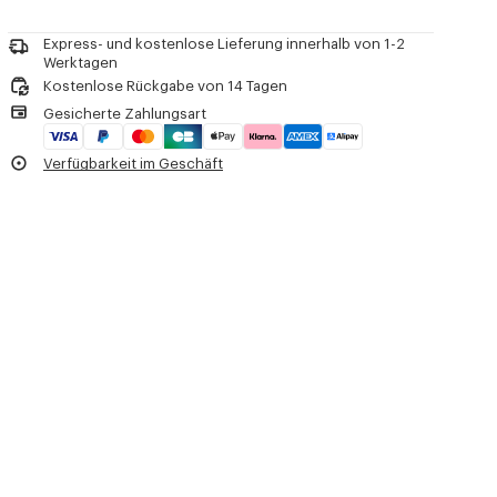
Benötigen Sie Hilfe? +33 (0)1 73 04 20 58 noch
Kontakt Per
E-mail
.
Schonende professionelle chemische Reinigung in:
Kohlenwasserstoffen
Express- und kostenlose Lieferung innerhalb von 1-2
Bügeln bei niedriger Temperatur
Werktagen
Zum Trocknen im Schatten aufhängen
Kostenlose Rückgabe von 14 Tagen
Nicht im Trockner trocknen
Gesicherte Zahlungsart
Sehr schonende Feinwäsche 30°C
Sehr schonende professionelle Nassreinigung
Verfügbarkeit im Geschäft