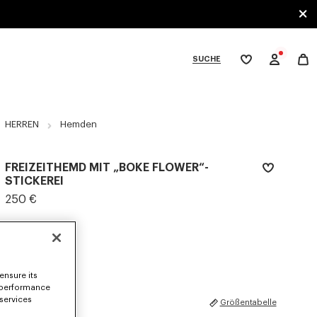
SUCHE
Meine
Wunschliste
bcategories
HERREN
Hemden
FREIZEITHEMD MIT „BOKE FLOWER“-
STICKEREI
250 €
FARBEN :
White
Ausgewählt
ensure its
 performance
 services
GRÖSSEN
Größentabelle