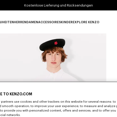
Kostenlose Lieferung und Rücksendungen
UHEITEN
HERREN
DAMEN
ACCESSOIRES
KINDER
EXPLORE KENZO
Neuheiten subcategories
HERREN subcategories
DAMEN subcategories
ACCESSOIRES subcategories
KINDER subcategories
EXPLORE KENZO su
E TO KENZO.COM
partners use cookies and other trackers on this website for several reasons: to 
nd smooth operation; to improve your user experience; to measure and analyze
; to provide you with personalized content, offers and services; and to offer you
ocial networks.