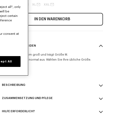
XS
S
M
L
XL
XXL
ject all", only
will be
eject certain
IN DEN WARENKORB
eference
ur consent at
GRÖSSE & SCHNEIDEN
Das Model ist 185 cm groß und trägt Größe M.
Dieses Modell fällt normal aus. Wählen Sie Ihre übliche Größe.
ept All
Größentabelle
BESCHREIBUNG
„Boke Flower“-Freizeithemd.
ZUSAMMENSETZUNG UND PFLEGE
Boke-Flower-Stickerei auf der Brust.
Button-Down-Kragen Rückenlänge 75 cm.
Made in Tunesien
HILFE ERFORDERLICH?
100% cotton
Produkt-Referenz:
FE65CH1239LO.01
Nicht bleichen