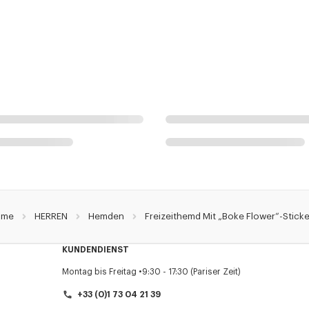
ome
HERREN
Hemden
Freizeithemd Mit „Boke Flower“-Sticke
KUNDENDIENST
Montag bis Freitag
9:30 - 17:30 (Pariser Zeit)
+33 (0)1 73 04 21 39