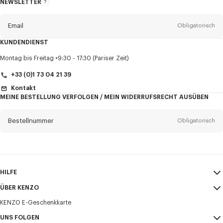
NEWSLETTER
Über
den
Newsletter
Email
Obligatorisch
KUNDENDIENST
Anrede
Obligatorisch
Montag bis Freitag
9:30 - 17:30 (Pariser Zeit)
+33 (0)1 73 04 21 39
Kontakt
MEINE BESTELLUNG VERFOLGEN / MEIN WIDERRUFSRECHT AUSÜBEN
Vorname*
Obligatorisch
Bestellnummer
Obligatorisch
Nachname*
Obligatorisch
Email
Obligatorisch
HILFE
+49
ÜBER KENZO
Mein Konto
VERSAND
KENZO E-Geschenkkarte
Größentabelle
AGB
Ich möchte Mitteilungen über KENZO-Produkte, -Dienstleistungen und -
FAQ
UNS FOLGEN
Impressum und Nutzungsbedingungen
Veranstaltungen erhalten, die personalisiert werden können,