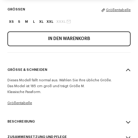
GRÖSSEN
Größentabelle
XS
S
M
L
XL
XXL
XXXL
IN DEN WARENKORB
GRÖSSE & SCHNEIDEN
Dieses Modell fällt normal aus. Wählen Sie Ihre übliche Größe.
Das Model ist 185 cm groß und trägt Größe M.
Klassische Passform.
Größentabelle
BESCHREIBUNG
„KENZO Signature“-Hoodie mit Reißverschluss.
ZUSAMMENSETZUNG UND PFLEGE
Light Soft Unbrushed Molleton verleiht dem Artikel einen Vintage-Touch