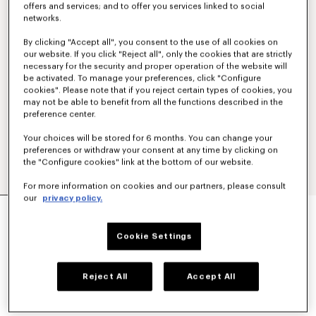
offers and services; and to offer you services linked to social
networks.
By clicking "Accept all", you consent to the use of all cookies on
our website. If you click "Reject all", only the cookies that are strictly
necessary for the security and proper operation of the website will
be activated. To manage your preferences, click "Configure
cookies". Please note that if you reject certain types of cookies, you
may not be able to benefit from all the functions described in the
preference center.
Your choices will be stored for 6 months. You can change your
preferences or withdraw your consent at any time by clicking on
the "Configure cookies" link at the bottom of our website.
For more information on cookies and our partners, please consult
our
privacy policy.
HOODIE MIT „KENZO SIGNATURE“-STICKEREI
UND REISSVERSCHLUSS AUS BAUMWOLLE
350 €
Cookie Settings
FARBEN :
Khaki
Reject All
Accept All
Ausgewählt