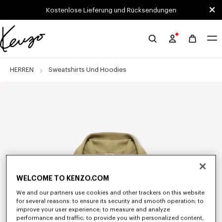
Skip to main content
Skip to footer content
Kostenlose Lieferung und Rücksendungen
Offizielle
KENZO-
Website
HERREN
Sweatshirts Und Hoodies
WELCOME TO KENZO.COM
We and our partners use cookies and other trackers on this website
for several reasons: to ensure its security and smooth operation; to
improve your user experience; to measure and analyze
performance and traffic; to provide you with personalized content,