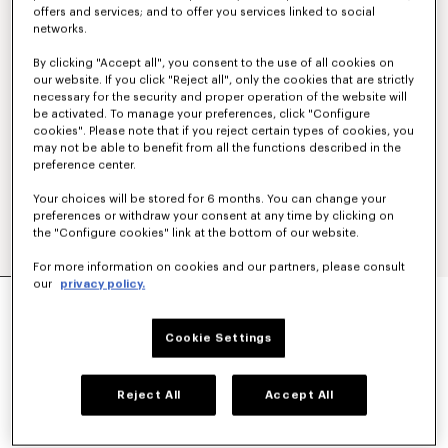
offers and services; and to offer you services linked to social
networks.
By clicking "Accept all", you consent to the use of all cookies on
our website. If you click "Reject all", only the cookies that are strictly
necessary for the security and proper operation of the website will
be activated. To manage your preferences, click "Configure
cookies". Please note that if you reject certain types of cookies, you
may not be able to benefit from all the functions described in the
preference center.
Your choices will be stored for 6 months. You can change your
preferences or withdraw your consent at any time by clicking on
the "Configure cookies" link at the bottom of our website.
For more information on cookies and our partners, please consult
our
privacy policy.
„KENZO SIGNATURE“-OVERSHIRT AUS
BAUMWOLLE
390 €
Cookie Settings
FARBEN :
Black
Reject All
Accept All
Ausgewählt