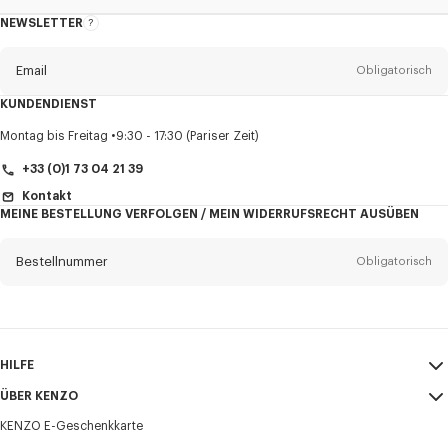
NEWSLETTER
Über
den
Newsletter
Email
Obligatorisch
KUNDENDIENST
Anrede
Obligatorisch
Montag bis Freitag
9:30 - 17:30 (Pariser Zeit)
+33 (0)1 73 04 21 39
Kontakt
MEINE BESTELLUNG VERFOLGEN / MEIN WIDERRUFSRECHT AUSÜBEN
Vorname*
Obligatorisch
Bestellnummer
Obligatorisch
Nachname*
Obligatorisch
Email
Obligatorisch
HILFE
+49
ÜBER KENZO
Mein Konto
VERSAND
KENZO E-Geschenkkarte
Größentabelle
AGB
Ich möchte Mitteilungen über KENZO-Produkte, -Dienstleistungen und -