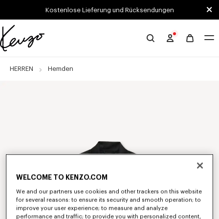
Skip to main content
Skip to footer content
Kostenlose Lieferung und Rücksendungen
Offizielle
KENZO-
Website
HERREN
Hemden
WELCOME TO KENZO.COM
We and our partners use cookies and other trackers on this website
for several reasons: to ensure its security and smooth operation; to
improve your user experience; to measure and analyze
performance and traffic; to provide you with personalized content,