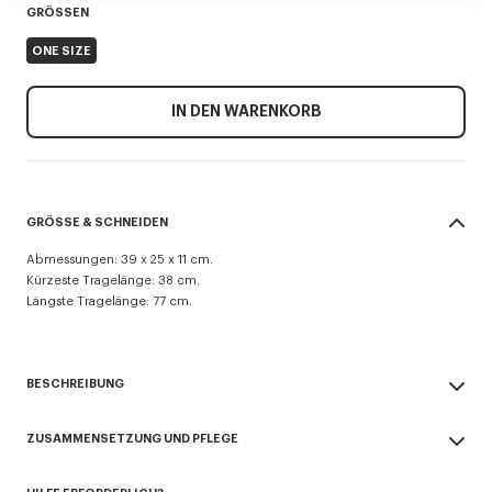
GRÖSSEN
ONE SIZE
IN DEN WARENKORB
GRÖSSE & SCHNEIDEN
Abmessungen: 39 x 25 x 11 cm.
Kürzeste Tragelänge: 38 cm.
Längste Tragelänge: 77 cm.
BESCHREIBUNG
„KENZO Signature“-Umhängetasche.
ZUSAMMENSETZUNG UND PFLEGE
Nylon.
Linie „KENZO One“.
Made in Vietnam
Kann über der Schulter oder als Crossbody Bag getragen werden.