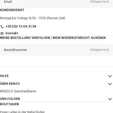
Email
Obligatorisch
KUNDENDIENST
Anrede
Obligatorisch
Montag bis Freitag
9:30 - 17:30 (Pariser Zeit)
+33 (0)1 73 04 21 39
Kontakt
MEINE BESTELLUNG VERFOLGEN / MEIN WIDERRUFSRECHT AUSÜBEN
Vorname*
Obligatorisch
Bestellnummer
Obligatorisch
Nachname*
Obligatorisch
Email
Obligatorisch
HILFE
+49
ÜBER KENZO
Mein Konto
VERSAND
KENZO E-Geschenkkarte
Größentabelle
AGB
Ich möchte Mitteilungen über KENZO-Produkte, -Dienstleistungen und -
FAQ
UNS FOLGEN
Impressum und Nutzungsbedingungen
Veranstaltungen erhalten, die personalisiert werden können,
BOUTIQUEN
insbesondere in sozialen Netzwerken und anderen Plattformen.
Vertraulichkeit
Instagram
Tracking-Pixel sind in E-Mails zu Analyse und Statistikzwecken sowie zur
Einen Laden in der Nähe finden