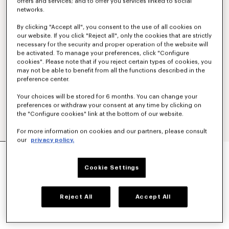
offers and services; and to offer you services linked to social
networks.
By clicking "Accept all", you consent to the use of all cookies on
our website. If you click "Reject all", only the cookies that are strictly
necessary for the security and proper operation of the website will
be activated. To manage your preferences, click "Configure
cookies". Please note that if you reject certain types of cookies, you
may not be able to benefit from all the functions described in the
preference center.
Your choices will be stored for 6 months. You can change your
preferences or withdraw your consent at any time by clicking on
the "Configure cookies" link at the bottom of our website.
For more information on cookies and our partners, please consult
our
privacy policy.
„KENZO SIGNATURE“-UMHÄNGETASCHE
250 €
Cookie Settings
FARBEN :
Black
Reject All
Accept All
Ausgewählt