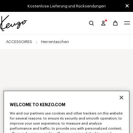
Skip to main content
Skip to footer content
Kostenlose Lieferung und Rücksendungen
Offizielle
KENZO-
Website
ACCESSOIRES
Herrentaschen
WELCOME TO KENZO.COM
We and our partners use cookies and other trackers on this website
for several reasons: to ensure its security and smooth operation; to
improve your user experience; to measure and analyze
performance and traffic; to provide you with personalized content,