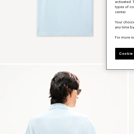
activated. 
types of co
center.
Your choice
any time by
For more i
Cookie 