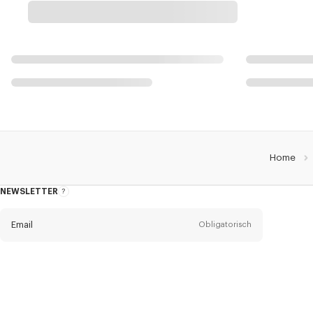
Home
NEWSLETTER
Über
den
Newsletter
Email
Obligatorisch
Anrede
Obligatorisch
Anrede*