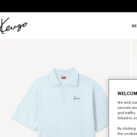
Skip to main content
Skip to footer content
NE
Offizielle
KENZO-
Website
WELCOM
We and our 
security a
and traffic
linked to s
By clicking 
the cookies