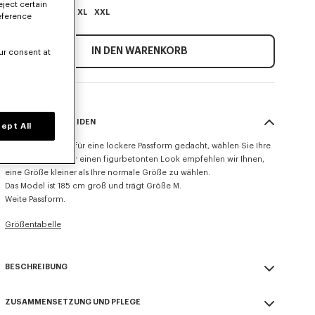
eject certain
XS
S
M
L
XL
XXL
eference
IN DEN WARENKORB
ur consent at
GRÖSSE & SCHNEIDEN
ept All
Dieses Produkt ist für eine lockere Passform gedacht, wählen Sie Ihre
übliche Größe. Für einen figurbetonten Look empfehlen wir Ihnen,
eine Größe kleiner als Ihre normale Größe zu wählen.
Das Model ist 185 cm groß und trägt Größe M.
Weite Passform.
Größentabelle
BESCHREIBUNG
„KENZO Signature“-Polo.
ZUSAMMENSETZUNG UND PFLEGE
Fein gestrickte Merinowolle, ganzjährig tragbar, weiches