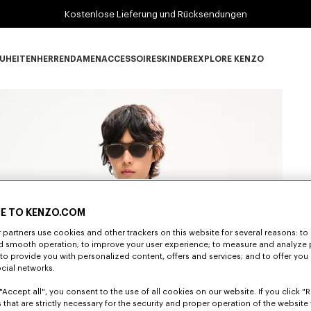
Kostenlose Lieferung und Rücksendungen
UHEITEN
HERREN
DAMEN
ACCESSOIRES
KINDER
EXPLORE KENZO
Neuheiten subcategories
HERREN subcategories
DAMEN subcategories
ACCESSOIRES subcategories
KINDER subcategories
EXPLORE KENZO su
E TO KENZO.COM
partners use cookies and other trackers on this website for several reasons: to 
nd smooth operation; to improve your user experience; to measure and analyze
; to provide you with personalized content, offers and services; and to offer you
ocial networks.
"Accept all", you consent to the use of all cookies on our website. If you click "Re
 that are strictly necessary for the security and proper operation of the website 