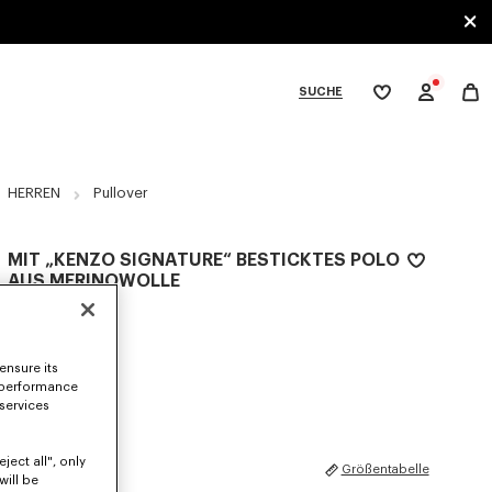
SUCHE
Meine
Wunschliste
bcategories
HERREN
Pullover
MIT „KENZO SIGNATURE“ BESTICKTES POLO
AUS MERINOWOLLE
350 €
FARBEN :
Sky Blue
ensure its
 performance
Ausgewählt
 services
ject all", only
GRÖSSEN
Größentabelle
will be