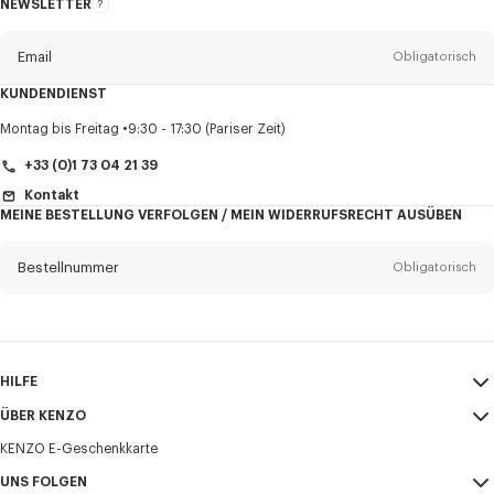
NEWSLETTER
Über
den
Newsletter
Email
Obligatorisch
KUNDENDIENST
Anrede
Obligatorisch
Montag bis Freitag
9:30 - 17:30 (Pariser Zeit)
+33 (0)1 73 04 21 39
Kontakt
MEINE BESTELLUNG VERFOLGEN / MEIN WIDERRUFSRECHT AUSÜBEN
Vorname*
Obligatorisch
Bestellnummer
Obligatorisch
Nachname*
Obligatorisch
Email
Obligatorisch
HILFE
+49
ÜBER KENZO
Mein Konto
VERSAND
KENZO E-Geschenkkarte
Größentabelle
AGB
Ich möchte Mitteilungen über KENZO-Produkte, -Dienstleistungen und -
FAQ
UNS FOLGEN
Impressum und Nutzungsbedingungen
Veranstaltungen erhalten, die personalisiert werden können,