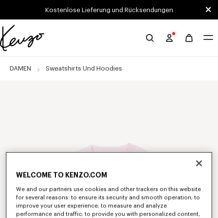
Skip to main content
Skip to footer content
Kostenlose Lieferung und Rücksendungen
Offizielle
KENZO-
Website
DAMEN
Sweatshirts Und Hoodies
WELCOME TO KENZO.COM
We and our partners use cookies and other trackers on this website
for several reasons: to ensure its security and smooth operation; to
improve your user experience; to measure and analyze
performance and traffic; to provide you with personalized content,