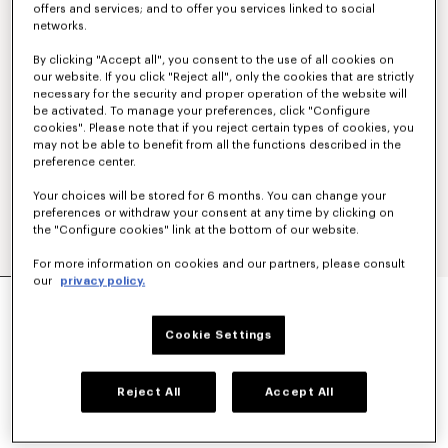
offers and services; and to offer you services linked to social
networks.
By clicking "Accept all", you consent to the use of all cookies on
our website. If you click "Reject all", only the cookies that are strictly
necessary for the security and proper operation of the website will
be activated. To manage your preferences, click "Configure
cookies". Please note that if you reject certain types of cookies, you
may not be able to benefit from all the functions described in the
preference center.
Your choices will be stored for 6 months. You can change your
preferences or withdraw your consent at any time by clicking on
the "Configure cookies" link at the bottom of our website.
For more information on cookies and our partners, please consult
our
privacy policy.
SWEATSHIRT MIT „BOKE FLOWER 2.0“-
STICKEREI AUS BAUMWOLLE
250 €
Cookie Settings
FARBEN :
Pastel Pink
Reject All
Accept All
Ausgewählt