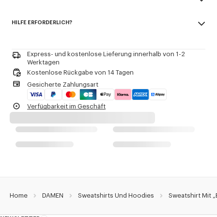
Rundhalsausschnitt.
Made in Portugal
Gebrandete Badge-Stickerei 'Boke Flower 2.0' auf der Brust.
HILFE ERFORDERLICH?
100% cotton
Nicht bleichen
Produkt-Referenz:
FF52SW1804MF.33
Benötigen Sie Hilfe? +33 (0)1 73 04 20 58 noch
Kontakt Per
E-mail
.
Nicht chemisch reinigen
Bügeln bei niedriger Temperatur
Express- und kostenlose Lieferung innerhalb von 1-2
Flache Trocknung im Schatten
Werktagen
Nicht im Trockner trocknen
Kostenlose Rückgabe von 14 Tagen
Sehr schonende Feinwäsche 30°C
Gesicherte Zahlungsart
Sehr schonende professionelle Nassreinigung
Verfügbarkeit im Geschäft
Home
DAMEN
Sweatshirts Und Hoodies
Sweatshirt Mit 