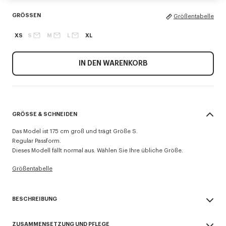
GRÖSSEN
Größentabelle
XS
S
M
L
XL
IN DEN WARENKORB
GRÖSSE & SCHNEIDEN
Das Model ist 175 cm groß und trägt Größe S.
Regular Passform.
Dieses Modell fällt normal aus. Wählen Sie Ihre übliche Größe.
Größentabelle
BESCHREIBUNG
Sweatshirt mit „Boke Flower 2.0“-Stickerei.
ZUSAMMENSETZUNG UND PFLEGE
Leichter, ungebürsteter Molton.