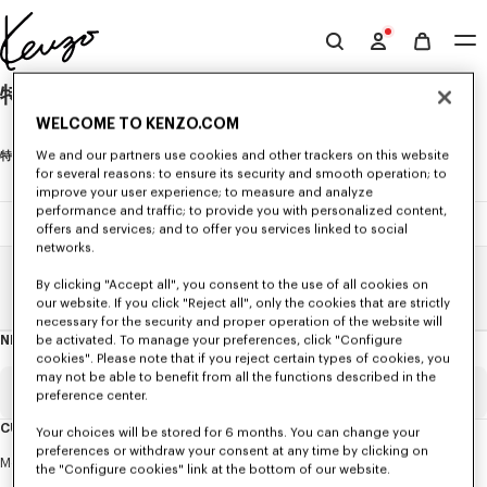
Skip to main content
Skip to footer content
Official
KENZO
特定商取引法に基づく表記
website
WELCOME TO KENZO.COM
We and our partners use cookies and other trackers on this website
特定商取引法に基づく表記
for several reasons: to ensure its security and smooth operation; to
improve your user experience; to measure and analyze
販売業者
ケンゾー・パリ・ジャパン株式会社
:
performance and traffic; to provide you with personalized content,
offers and services; and to offer you services linked to social
ホームページ
:
http://www.kenzo.com/ja-jp/home
networks.
販売責任者:
代表取締役
ノルベール・ルレ
By clicking "Accept all", you consent to the use of all cookies on
Home
特定商取引法に基づく表記
住所
〒
東京都港区北青山三丁目
番
号
:
107-0061
5
29
our website. If you click "Reject all", only the cookies that are strictly
necessary for the security and proper operation of the website will
お問い合わせ
ケンゾー・パリ・ジャパン株式会社カスタマーサー
:
NEWSLETTER
be activated. To manage your preferences, click "Configure
About
ビス
受付時間
-
（祝日及び年末年始を除
03-5410-7153
: 10:00
18:00
this
cookies". Please note that if you reject certain types of cookies, you
く）
newsletter
may not be able to benefit from all the functions described in the
Email
Mandatory
メールアドレス
:
customerservice.jp@kenzo.com
preference center.
販売価格
:
CUSTOMER SERVICE
Your choices will be stored for 6 months. You can change your
preferences or withdraw your consent at any time by clicking on
■
商品毎に販売価格を表示します。
Title
Mandatory
Monday to Friday
9.30am - 5.30pm (Paris time)
the "Configure cookies" link at the bottom of our website.
商品代金以外の必要料金