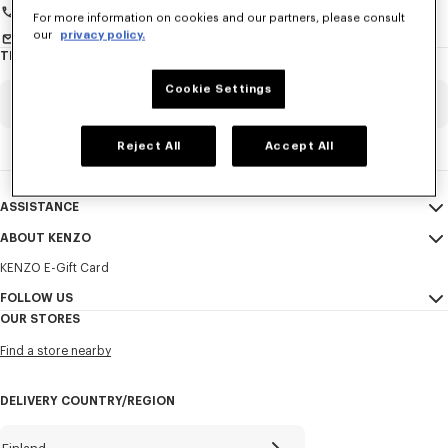
:
+33 (0)1 73 04 21 39
For more information on cookies and our partners, please consult
■
配送料
:
our
privacy policy.
Send us a message
円未満のご注文については、
円
20,000
650
TRACK MY ORDER / EXERCISE MY RIGHT OF WITHDRAWAL
First name*
Mandatory
円以上のご注文については、無料
20,000
Cookie Settings
Order Number
Mandatory
注文方法
:
商品を購入するには、商品内容のページの｢買い物かご｣から商品
Last name*
Reject All
Accept All
Mandatory
購入ページにお進みください。会員は、ログインが求められま
す。
Email
Mandatory
支払方法
:
ASSISTANCE
+358
クレジットカード払い、PayPayが可能です。
ABOUT KENZO
My Account
SEND
■
ご本人名義のクレジットカードのみご利用可能です。
KENZO E-Gift Card
Size Guide
Sales Terms & Conditions
■
当サイトでは、
、
、
及び
をご利用いた
AMEX
JCB
VISA
MASTER CARD
I would like to receive communications about KENZO products,
FAQ
だけます。お支払いは、全額一括払いとします。
FOLLOW US
Legal Notice & Terms of Use
services, and events, which may be personalized, particularly on social
OUR STORES
networks and other platforms. Tracking pixels are embedded in emails
支払時期
:
Confidentiality
Instagram
for analysis, statistics, and to offer you tailored content. (I can
Find a store nearby
■
クレジットカード払いの支払時期は、ご利用のクレジットカード
unsubscribe at any time):
Cookie Settings
Youtube
の締め日及び条件により異なります。詳しくは、カード会社にお
Sitemap
Email
Mobile
問い合わせください。
Facebook
DELIVERY COUNTRY/REGION
Career
引渡し
WeChat
:
Environmental Characteristics
X
■
商品は、日本国内の住所宛てにのみ配送可能です。