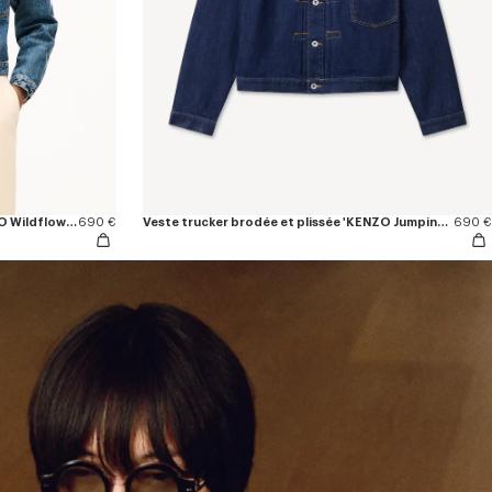
Veste trucker plissée cropped 'KENZO Wildflower' en denim japonais
690 €
Veste trucker brodée et plissée 'KENZO Jumping Tiger' en denim japonais
690 €