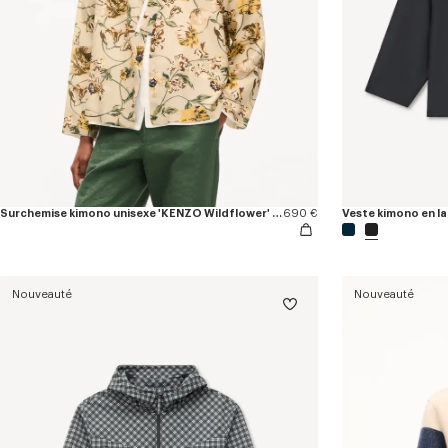
Surchemise kimono unisexe 'KENZO Wildflower' en coton et soie
690 €
Veste kimono en la
Nouveauté
Nouveauté