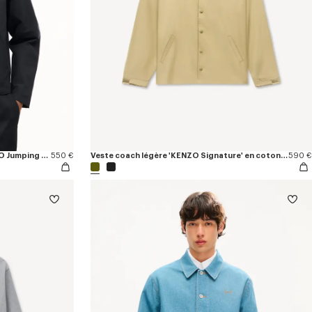
Veste coach zippée et brodée 'KENZO Jumping Tiger' en coton mélangé
550 €
Veste coach légère 'KENZO Signature' en coton nylon
590 €