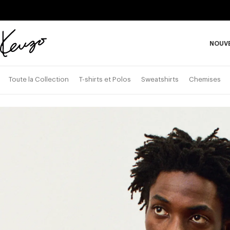
Skip to main content
Skip to footer content
NOUV
Site
officiel
S
KENZO
Toute la Collection
T-shirts et Polos
Sweatshirts
Chemises