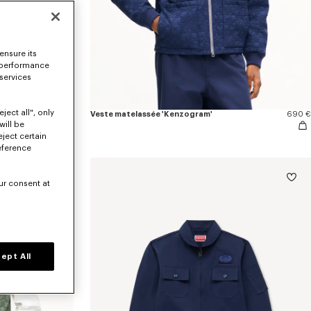
ensure its
 performance
 services
ertir
ject all", only
550 €
Veste matelassée 'Kenzogram'
690 €
will be
eject certain
eference
ur consent at
ept All