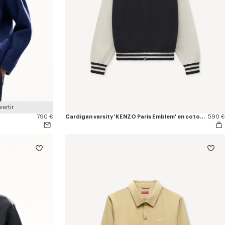
ertir
790 €
Cardigan varsity 'KENZO Paris Emblem' en coton mélangé
590 €