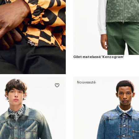
Gilet matelassé 'Kenzogram'
Nouveauté