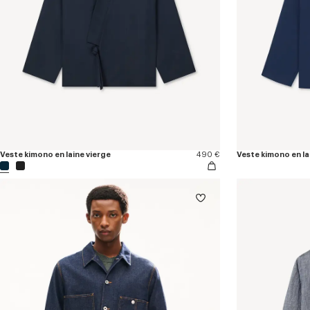
Veste kimono en laine vierge
490 €
Veste kimono en l