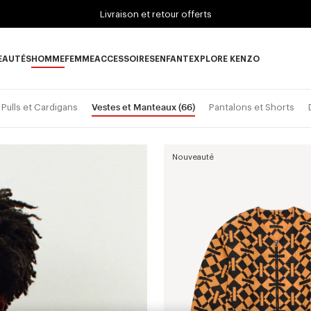
Livraison et retour offerts
EAUTÉS
HOMME
FEMME
ACCESSOIRES
ENFANT
EXPLORE KENZO
ous-catégorie NOUVEAUTÉS
Sous-catégorie HOMME
Sous-catégorie FEMME
Sous-catégorie ACCESSOIRES
Sous-catégorie ENFANT
Sous-catégorie E
Vestes et Manteaux
(66)
Pulls et Cardigans
Pantalons et Shorts
Nouveauté