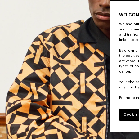
WELCOM
We and our 
security a
and traffic
linked to s
By clicking 
the cookies
activated. 
types of co
center.
Your choice
any time by
For more i
Cookie 