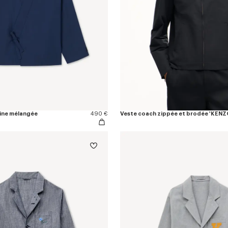
aine mélangée
490 €