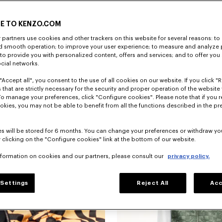
E TO KENZO.COM
partners use cookies and other trackers on this website for several reasons: to 
nd smooth operation; to improve your user experience; to measure and analyze
; to provide you with personalized content, offers and services; and to offer you
ocial networks.
Bientôt disponible - M'av
"Accept all", you consent to the use of all cookies on our website. If you click "Re
Bomber léger sans col 'Kenzogram'
 that are strictly necessary for the security and proper operation of the website 
To manage your preferences, click "Configure cookies". Please note that if you r
okies, you may not be able to benefit from all the functions described in the pr
Nouveauté
s will be stored for 6 months. You can change your preferences or withdraw yo
 clicking on the "Configure cookies" link at the bottom of our website.
nformation on cookies and our partners, please consult our
privacy policy.
Settings
Reject All
Acc