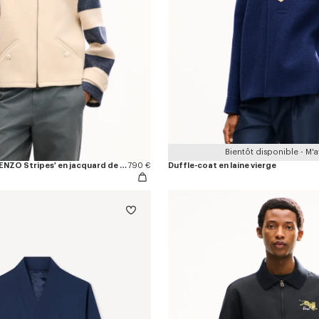
Bientôt disponible - M'av
Blouson unisexe 'KENZO Stripes' en jacquard de laine et polyamide
790 €
Duffle-coat en laine vierge