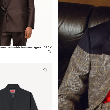
Veste de tailleur kimono à double boutonnage en laine vierge et soie
890 €