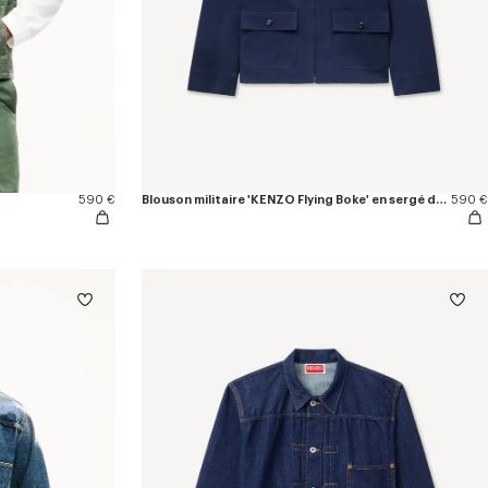
590 €
Blouson militaire 'KENZO Flying Boke' en sergé de coton
590 €