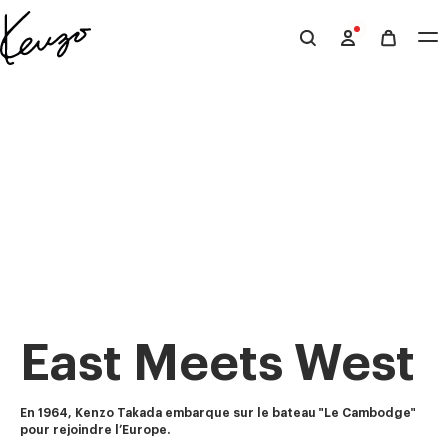
Skip to main content
Skip to footer content
Site
officiel
KENZO
East Meets West
En 1964, Kenzo Takada embarque sur le bateau "Le Cambodge" 
pour rejoindre l’Europe.