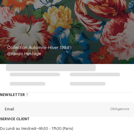
NEWSLETTER
A
propos
de
la
newsletter
Email
Obligatoire
SERVICE CLIENT
Titre
Obligatoire
Du Lundi au Vendredi
9h30 - 17h30 (Paris)