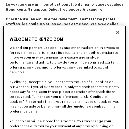
Le voyage dure un mois et est ponctué de nombreuses escales : 
Hong Kong, Singapour, Djibouti ou encore Alexandrie.
Chacune d’elles est un émerveillement. Il est fasciné par les 
étoffes, les couleurs et les coupes et y découvre avec délice 
l’art du costume traditionnel.
Un voyage initiatique qui résonne encore aujourd’hui dans les 
WELCOME TO KENZO.COM
créations de la maison.
We and our partners use cookies and other trackers on this website
for several reasons: to ensure its security and smooth operation; to
improve your user experience; to measure and analyze
performance and traffic; to provide you with personalized content,
offers and services; and to offer you services linked to social
networks.
By clicking "Accept all", you consent to the use of all cookies on
our website. If you click "Reject all", only the cookies that are strictly
necessary for the security and proper operation of the website will
be activated. To manage your preferences, click "Configure
cookies". Please note that if you reject certain types of cookies, you
may not be able to benefit from all the functions described in the
preference center.
Your choices will be stored for 6 months. You can change your
preferences or withdraw your consent at any time by clicking on