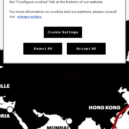
the "Configure cookies" link at the bottom of our website.
For more information on cookies and our partners, please consult
our
privacy policy.
Cookie Settings
Reject All
Accept All