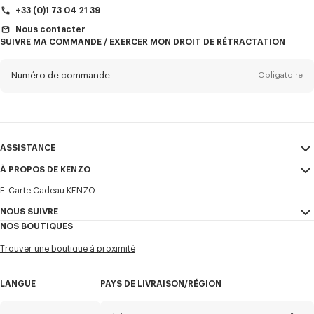
+33 (0)1 73 04 21 39
Nous contacter
SUIVRE MA COMMANDE / EXERCER MON DROIT DE RÉTRACTATION
Prénom*
Obligatoire
Numéro de commande
Obligatoire
Nom*
Obligatoire
Email
Obligatoire
ASSISTANCE
+32
À PROPOS DE KENZO
Mon compte
ENVOYER
E-Carte Cadeau KENZO
Guide des tailles
CGV
Je souhaite recevoir les communications sur les produits, services,
FAQ
NOUS SUIVRE
Mentions Légales et CGU
évènements KENZO, qui peuvent être personnalisés, notamment sur les
NOS BOUTIQUES
réseaux sociaux et autres plateformes. Des pixels de suivi sont intégrés
Confidentialité
Instagram
aux emails à des fins d’analyses, de statistiques et pour vous proposer
Trouver une boutique à proximité
des contenus adaptés. (Je peux me désinscrire à tout moment) :
Cookie Settings
Youtube
Plan du site
E-mail
Mobile
Facebook
LANGUE
PAYS DE LIVRAISON/RÉGION
Carrière
WeChat
Caractéristiques Environnementales
X