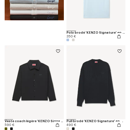
Polo brodé 'KENZO Signature' en laine mérinos
350 €
Veste coach légère 'KENZO Signature' en coton nylon
Pull brodé 'KENZO Signature' en maille
590 €
490 €