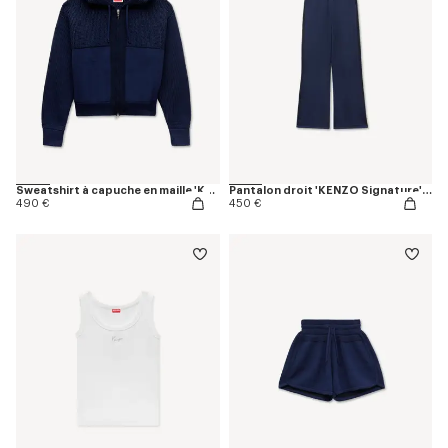
Sweatshirt à capuche en maille 'KENZO Signature' en coton et laine
Pantalon droit 'KENZO Signature' en coton et laine
490 €
450 €