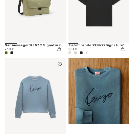
Sac messager 'KENZO Signature'
T-shirt brodé 'KENZO Signature' en coton
250 €
170 €
+1