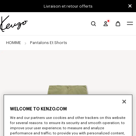
Skip to main content
Skip to footer content
Livraison et retour offerts
Site
officiel
KENZO
HOMME
Pantalons Et Shorts
WELCOME TO KENZO.COM
We and our partners use cookies and other trackers on this website
for several reasons: to ensure its security and smooth operation; to
improve your user experience; to measure and analyze
performance and traffic; to provide you with personalized content,