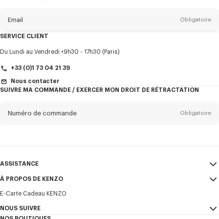
propos
de
la
newsletter
Email
Obligatoire
SERVICE CLIENT
Titre
Obligatoire
Du Lundi au Vendredi
9h30 - 17h30 (Paris)
+33 (0)1 73 04 21 39
Nous contacter
SUIVRE MA COMMANDE / EXERCER MON DROIT DE RÉTRACTATION
Prénom*
Obligatoire
Numéro de commande
Obligatoire
Nom*
Obligatoire
Email
Obligatoire
ASSISTANCE
+32
À PROPOS DE KENZO
Mon compte
ENVOYER
E-Carte Cadeau KENZO
Guide des tailles
CGV
Je souhaite recevoir les communications sur les produits, services,
FAQ
NOUS SUIVRE
Mentions Légales et CGU
évènements KENZO, qui peuvent être personnalisés, notamment sur les
NOS BOUTIQUES