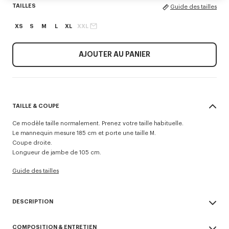
TAILLES
Guide des tailles
XS
S
M
L
XL
XXL
AJOUTER AU PANIER
TAILLE & COUPE
Ce modèle taille normalement. Prenez votre taille habituelle.
Le mannequin mesure 185 cm et porte une taille M.
Coupe droite.
Longueur de jambe de 105 cm.
Guide des tailles
DESCRIPTION
Pantalon technique 'KENZO Signature'.
COMPOSITION & ENTRETIEN
Peut être porté comme un pantalon ou un short.