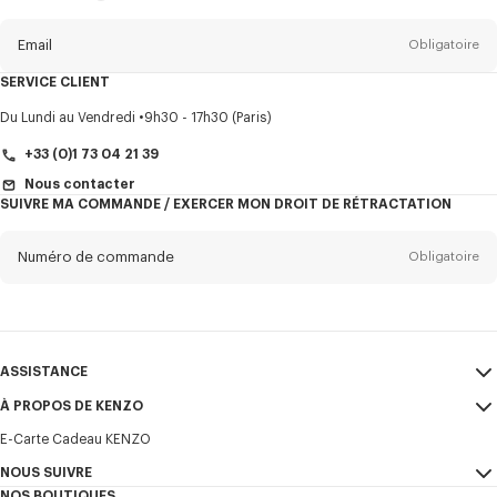
propos
de
la
newsletter
Email
Obligatoire
SERVICE CLIENT
Titre
Obligatoire
Du Lundi au Vendredi
9h30 - 17h30 (Paris)
+33 (0)1 73 04 21 39
Nous contacter
SUIVRE MA COMMANDE / EXERCER MON DROIT DE RÉTRACTATION
Prénom*
Obligatoire
Numéro de commande
Obligatoire
Nom*
Obligatoire
Email
Obligatoire
ASSISTANCE
+32
À PROPOS DE KENZO
Mon compte
ENVOYER
E-Carte Cadeau KENZO
Guide des tailles
CGV
Je souhaite recevoir les communications sur les produits, services,
FAQ
NOUS SUIVRE
Mentions Légales et CGU
évènements KENZO, qui peuvent être personnalisés, notamment sur les
NOS BOUTIQUES