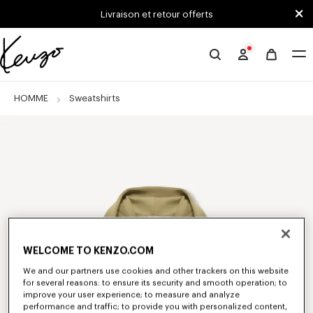
Skip to main content
Skip to footer content
Livraison et retour offerts
Site
officiel
KENZO
HOMME
Sweatshirts
WELCOME TO KENZO.COM
We and our partners use cookies and other trackers on this website
for several reasons: to ensure its security and smooth operation; to
improve your user experience; to measure and analyze
performance and traffic; to provide you with personalized content,