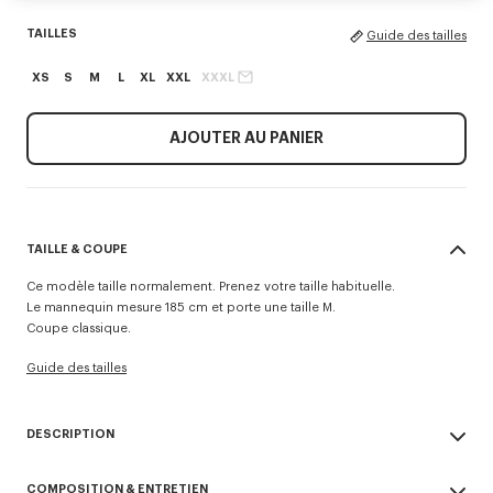
TAILLES
Guide des tailles
XS
S
M
L
XL
XXL
XXXL
AJOUTER AU PANIER
TAILLE & COUPE
Ce modèle taille normalement. Prenez votre taille habituelle.
Le mannequin mesure 185 cm et porte une taille M.
Coupe classique.
Guide des tailles
DESCRIPTION
Sweatshirt à capuche 'KENZO Signature'.
COMPOSITION & ENTRETIEN
Molleton léger et doux non gratté donnant une touche vintage au