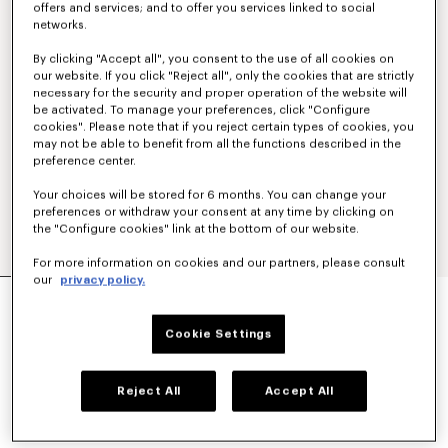
offers and services; and to offer you services linked to social
networks.
By clicking "Accept all", you consent to the use of all cookies on
our website. If you click "Reject all", only the cookies that are strictly
necessary for the security and proper operation of the website will
be activated. To manage your preferences, click "Configure
cookies". Please note that if you reject certain types of cookies, you
may not be able to benefit from all the functions described in the
preference center.
Your choices will be stored for 6 months. You can change your
preferences or withdraw your consent at any time by clicking on
the "Configure cookies" link at the bottom of our website.
For more information on cookies and our partners, please consult
our
privacy policy.
SWEATSHIRT À CAPUCHE BRODÉ 'KENZO
SIGNATURE' EN COTON
350 €
Cookie Settings
COULEUR :
Kaki
Reject All
Accept All
Sélectionné