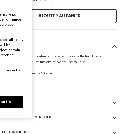
ensure its
AJOUTER AU PANIER
 performance
 services
ject all", only
will be
TAILLE & COUPE
eject certain
eference
Ce modèle taille normalement. Prenez votre taille habituelle.
Le mannequin mesure 185 cm et porte une taille M.
Coupe droite.
ur consent at
Longueur de jambe de 105 cm.
Guide des tailles
ept All
DESCRIPTION
Pantalon technique 'KENZO Signature'.
COMPOSITION & ENTRETIEN
Peut être porté comme un pantalon ou un short.
Nylon.
Made in Tunisie
Sans doublure.
BESOIN D'AIDE ?
52% polyamide, 48% polyester