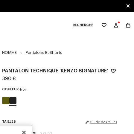
RECHERCHE
Ma
wishlist
XPLORE KENZO
HOMME
Pantalons Et Shorts
PANTALON TECHNIQUE 'KENZO SIGNATURE'
390 €
COULEUR :
Noir
Sélectionné
TAILLES
Guide des tailles
XS
S
M
L
XL
XXL