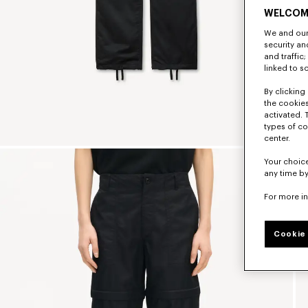
WELCOM
We and our 
security a
and traffic
linked to s
By clicking 
the cookies
activated. 
types of co
center.
Your choice
any time by
For more i
Cookie 