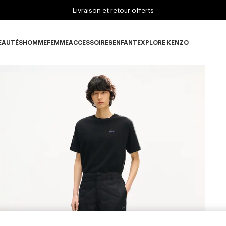
Livraison et retour offerts
EAUTÉS
HOMME
FEMME
ACCESSOIRES
ENFANT
EXPLORE KENZO
ous-catégorie NOUVEAUTÉS
Sous-catégorie HOMME
Sous-catégorie FEMME
Sous-catégorie ACCESSOIRES
Sous-catégorie ENFANT
Sous-catégorie E