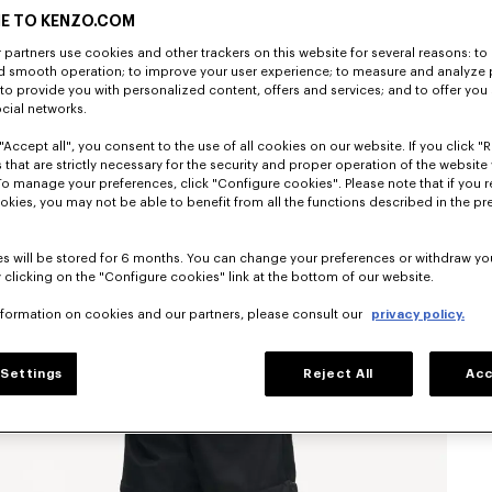
E TO KENZO.COM
partners use cookies and other trackers on this website for several reasons: to 
nd smooth operation; to improve your user experience; to measure and analyze
; to provide you with personalized content, offers and services; and to offer you
ocial networks.
"Accept all", you consent to the use of all cookies on our website. If you click "Re
 that are strictly necessary for the security and proper operation of the website 
To manage your preferences, click "Configure cookies". Please note that if you r
okies, you may not be able to benefit from all the functions described in the pr
s will be stored for 6 months. You can change your preferences or withdraw yo
 clicking on the "Configure cookies" link at the bottom of our website.
nformation on cookies and our partners, please consult our
privacy policy.
Settings
Reject All
Acc