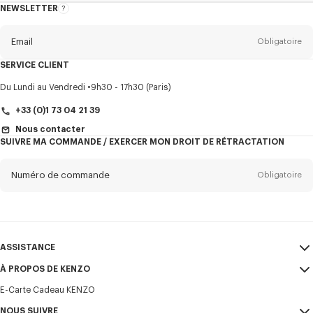
NEWSLETTER
A
propos
de
la
newsletter
Email
Obligatoire
SERVICE CLIENT
Titre
Obligatoire
Du Lundi au Vendredi
9h30 - 17h30 (Paris)
+33 (0)1 73 04 21 39
Nous contacter
SUIVRE MA COMMANDE / EXERCER MON DROIT DE RÉTRACTATION
Prénom*
Obligatoire
Numéro de commande
Obligatoire
Nom*
Obligatoire
Email
Obligatoire
ASSISTANCE
+32
À PROPOS DE KENZO
Mon compte
ENVOYER
E-Carte Cadeau KENZO
Guide des tailles
CGV
Je souhaite recevoir les communications sur les produits, services,
FAQ
NOUS SUIVRE