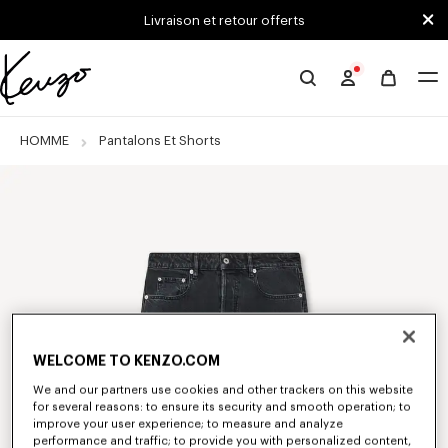
Skip to main content
Skip to footer content
Livraison et retour offerts
Site
officiel
KENZO
HOMME
Pantalons Et Shorts
WELCOME TO KENZO.COM
We and our partners use cookies and other trackers on this website
for several reasons: to ensure its security and smooth operation; to
improve your user experience; to measure and analyze
performance and traffic; to provide you with personalized content,