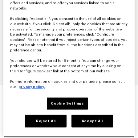
offers and services; and to offer you services linked to social
networks.
By clicking "Accept all", you consent to the use of all cookies on
our website. If you click "Reject all", only the cookies that are strictly
necessary for the security and proper operation of the website will
be activated. To manage your preferences, click "Configure
cookies". Please note that if you reject certain types of cookies, you
may not be able to benefit from all the functions described in the
preference center.
Your choices will be stored for 6 months. You can change your
preferences or withdraw your consent at any time by clicking on
the "Configure cookies" link at the bottom of our website.
For more information on cookies and our partners, please consult
our
privacy policy.
JEAN BOTAN AMPLE EN DENIM JAPONAIS
350 €
Cookie Settings
COULEUR :
Stone Bleached Black Denim
Reject All
Accept All
Sélectionné