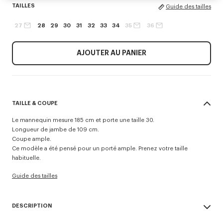
TAILLES
Guide des tailles
27
28
29
30
31
32
33
34
35
36
AJOUTER AU PANIER
TAILLE & COUPE
Le mannequin mesure 185 cm et porte une taille 30.
Longueur de jambe de 109 cm.
Coupe ample.
Ce modèle a été pensé pour un porté ample. Prenez votre taille
habituelle.
Guide des tailles
DESCRIPTION
Jean BOTAN ample.