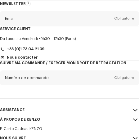
NEWSLETTER
A
propos
de
la
newsletter
Email
Obligatoire
SERVICE CLIENT
Titre
Obligatoire
Du Lundi au Vendredi
9h30 - 17h30 (Paris)
+33 (0)1 73 04 21 39
Nous contacter
SUIVRE MA COMMANDE / EXERCER MON DROIT DE RÉTRACTATION
Prénom*
Obligatoire
Numéro de commande
Obligatoire
Nom*
Obligatoire
Email
Obligatoire
ASSISTANCE
+32
À PROPOS DE KENZO
Mon compte
ENVOYER
E-Carte Cadeau KENZO
Guide des tailles
CGV
Je souhaite recevoir les communications sur les produits, services,
FAQ
NOUS SUIVRE