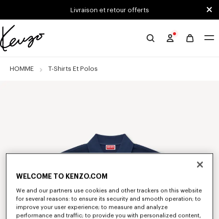
Skip to main content
Skip to footer content
Livraison et retour offerts
Site
officiel
KENZO
HOMME
T-Shirts Et Polos
WELCOME TO KENZO.COM
We and our partners use cookies and other trackers on this website
for several reasons: to ensure its security and smooth operation; to
improve your user experience; to measure and analyze
performance and traffic; to provide you with personalized content,