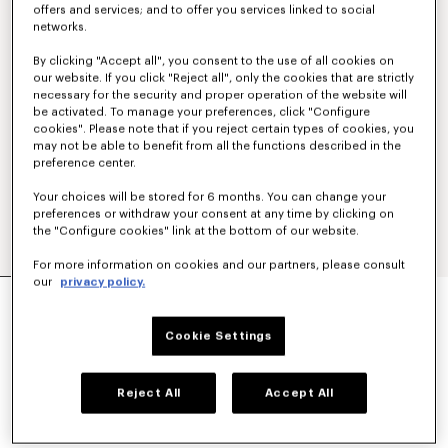
offers and services; and to offer you services linked to social
networks.
By clicking "Accept all", you consent to the use of all cookies on
our website. If you click "Reject all", only the cookies that are strictly
necessary for the security and proper operation of the website will
be activated. To manage your preferences, click "Configure
cookies". Please note that if you reject certain types of cookies, you
may not be able to benefit from all the functions described in the
preference center.
Your choices will be stored for 6 months. You can change your
preferences or withdraw your consent at any time by clicking on
the "Configure cookies" link at the bottom of our website.
For more information on cookies and our partners, please consult
our
privacy policy.
POLO SLIM BRODÉ 'KENZO TULIP' EN COTON
160 €
Cookie Settings
COULEUR :
Bleu Noir
Reject All
Accept All
Sélectionné