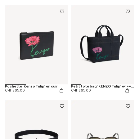
Pochette 'Kenzo Tulip' en cuir
Petit tote bag 'KENZO Tulip' en sergé façon denim
CHF 265.00
CHF 265.00