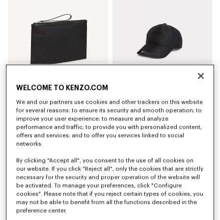
WELCOME TO KENZO.COM
We and our partners use cookies and other trackers on this website
Grande pochette 'Kenzogram'
Casquette 'Kenzogram'
for several reasons: to ensure its security and smooth operation; to
CHF 159.00
CHF 149.00
improve your user experience; to measure and analyze
performance and traffic; to provide you with personalized content,
offers and services; and to offer you services linked to social
Nouveauté
Nouveauté
networks.
By clicking "Accept all", you consent to the use of all cookies on
our website. If you click "Reject all", only the cookies that are strictly
necessary for the security and proper operation of the website will
be activated. To manage your preferences, click "Configure
cookies". Please note that if you reject certain types of cookies, you
may not be able to benefit from all the functions described in the
preference center.