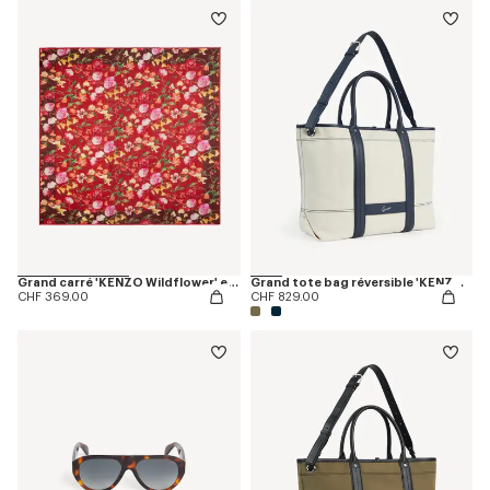
Grand carré 'KENZO Wildflower' en laine légère
Grand tote bag réversible 'KENZO Utility' en toile et cuir
CHF 369.00
CHF 829.00