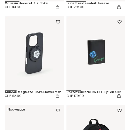
Coussin décoratif 'K Boke'
Lunettes de soleil Unisexe
CHF 83.90
CHF 225.00
Anneau MagSafe 'Boke Flower 2.0'
Portefeuille 'KENZO Tulip' en cuir
CHF 62.90
CHF 179.00
Nouveauté