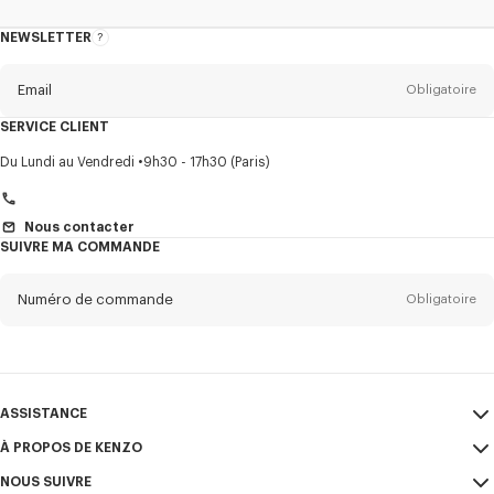
NEWSLETTER
A
propos
de
la
newsletter
Email
Obligatoire
SERVICE CLIENT
Titre
Obligatoire
Du Lundi au Vendredi
9h30 - 17h30 (Paris)
Nous contacter
SUIVRE MA COMMANDE
Prénom*
Obligatoire
Numéro de commande
Obligatoire
Nom*
Obligatoire
Email
Obligatoire
ASSISTANCE
+41
À PROPOS DE KENZO
Mon compte
ENVOYER
NOUS SUIVRE
Guide des tailles
CGV