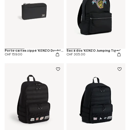
Porte-cartes zippé ‘KENZO Double K’ en cuir
Sac à dos 'KENZO Jumping Tiger'
CHF 159.00
CHF 305.00