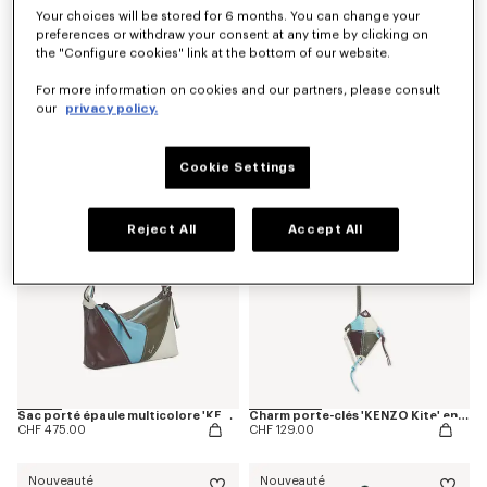
Your choices will be stored for 6 months. You can change your
preferences or withdraw your consent at any time by clicking on
the "Configure cookies" link at the bottom of our website.
Sac à bandoulière 'Kenzogram'
Ceinture réversible 'KENZO Double K' en cuir
For more information on cookies and our partners, please consult
CHF 265.00
CHF 235.00
our
privacy policy.
Nouveauté
Nouveauté
Cookie Settings
Reject All
Accept All
Sac porté épaule multicolore 'KENZO Kite' en cuir
Charm porte-clés 'KENZO Kite' en cuir
CHF 475.00
CHF 129.00
Nouveauté
Nouveauté