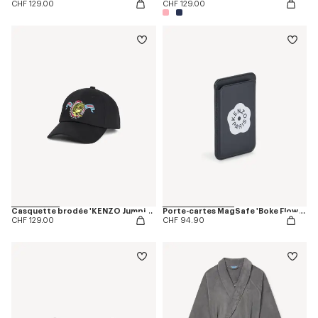
CHF 129.00
CHF 129.00
Casquette brodée 'KENZO Jumping Tiger' en coton
Porte-cartes MagSafe 'Boke Flower 2.0'
CHF 129.00
CHF 94.90