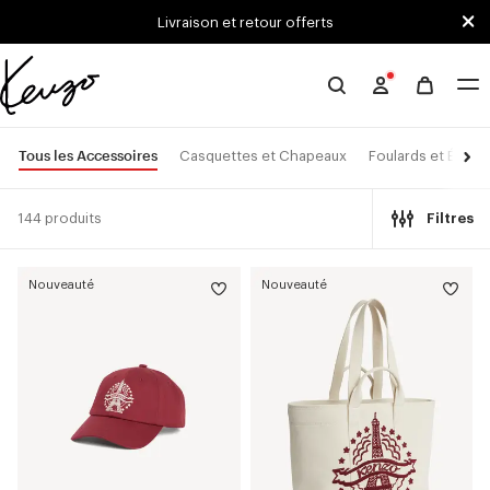
Skip to main content
Skip to footer content
Livraison et retour offerts
Site
officiel
KENZO
Tous les Accessoires
Casquettes et Chapeaux
Foulards et Étoles
144 produits
Filtres
Nouveauté
Nouveauté