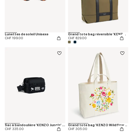
Lunettes de soleil Unisexe
Grand tote bag réversible 'KENZO Utility' en toile et cuir
CHF 199.00
CHF 829.00
Sac à bandoulière 'KENZO Jungle' en nylon
Grand tote bag 'KENZO Wildflower' en toile
CHF 335.00
CHF 305.00