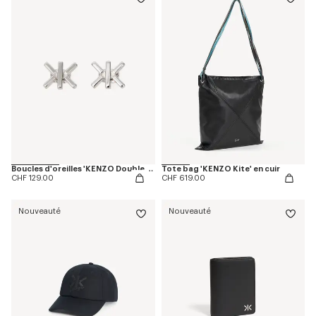
Boucles d'oreilles 'KENZO Double K' en laiton
Tote bag 'KENZO Kite' en cuir
CHF 129.00
CHF 619.00
Nouveauté
Nouveauté