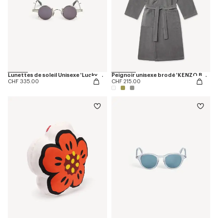
Lunettes de soleil Unisexe 'Lucky Me'
Peignoir unisexe brodé 'KENZO Boke Heart'
CHF 335.00
CHF 215.00