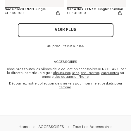
Sac à dos 'KENZO Jungle'
Sac à dos 'KENZO Jungle' en nylon
CHF 409.00
CHF 409.00
VOIR PLUS
40 produits vus sur 144
ACCESSOIRES
Découvrez toutes les pièces de la collection accessoires KENZO PARIS par
le directeur artistique Nigo :
chaussures
,
sacs
,
chaussettes
,
casquettes
ou
encore
des coques d'iPhone
.
Découvrez notre collection de
sneakers pour homme
et
baskets pour
femme
.
Home
ACCESSOIRES
Tous Les Accessoires