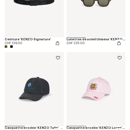
Ceinture 'KENZO Signature'
Lunettes de soleil Unisexe 'KENZO Weave'
CHF 139.00
CHF 235.00
Casquette brodée 'KENZO Tulip' en sergé façon denim
Casquette brodée 'KENZO Loves' en coton