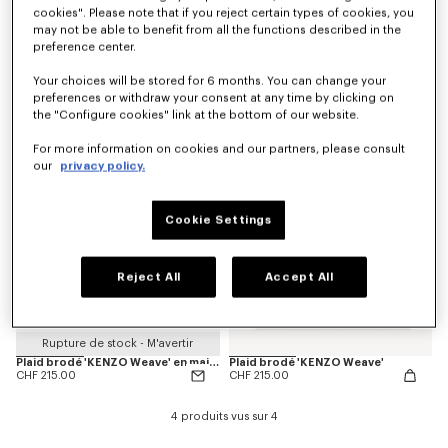
cookies". Please note that if you reject certain types of cookies, you
may not be able to benefit from all the functions described in the
preference center.
Coussin décoratif 'K Boke'
Housse de coussin brodée 'KENZO Weave' en maille
CHF 83.90
CHF 73.90
Your choices will be stored for 6 months. You can change your
preferences or withdraw your consent at any time by clicking on
the "Configure cookies" link at the bottom of our website.
For more information on cookies and our partners, please consult
our
privacy policy.
Cookie Settings
Reject All
Accept All
Rupture de stock - M'avertir
Plaid brodé 'KENZO Weave' en maille
Plaid brodé 'KENZO Weave'
CHF 215.00
CHF 215.00
4 produits vus sur 4