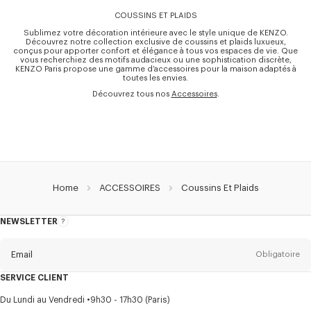
COUSSINS ET PLAIDS
Sublimez votre décoration intérieure avec le style unique de KENZO.
Découvrez notre collection exclusive de coussins et plaids luxueux,
conçus pour apporter confort et élégance à tous vos espaces de vie. Que
vous recherchiez des motifs audacieux ou une sophistication discrète,
KENZO Paris propose une gamme d’accessoires pour la maison adaptés à
toutes les envies.
Découvrez tous nos
Accessoires
.
Home
ACCESSOIRES
Coussins Et Plaids
NEWSLETTER
A
propos
de
la
newsletter
Email
Obligatoire
SERVICE CLIENT
Titre
Obligatoire
Du Lundi au Vendredi
9h30 - 17h30 (Paris)