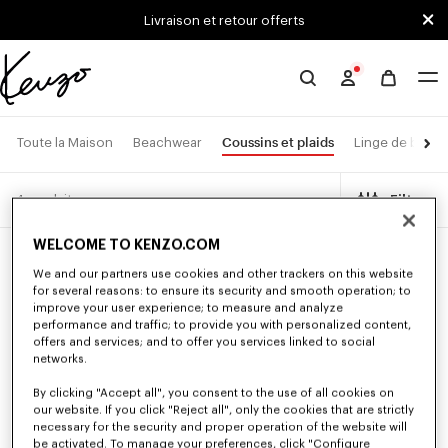
Skip to main content
Skip to footer content
Livraison et retour offerts
Site
officiel
KENZO
Coussins et plaids
Toute la Maison
Beachwear
Linge de bain
4 produits
Filtres
WELCOME TO KENZO.COM
We and our partners use cookies and other trackers on this website
for several reasons: to ensure its security and smooth operation; to
improve your user experience; to measure and analyze
performance and traffic; to provide you with personalized content,
offers and services; and to offer you services linked to social
networks.
By clicking "Accept all", you consent to the use of all cookies on
our website. If you click "Reject all", only the cookies that are strictly
necessary for the security and proper operation of the website will
be activated. To manage your preferences, click "Configure