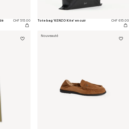
odé
CHF 515.00
Tote bag 'KENZO Kite' en cuir
CHF 615.00
Nouveauté