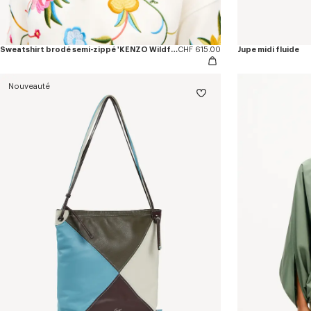
Sweatshirt brodé semi-zippé 'KENZO Wildflower' en coton
CHF 615.00
Jupe midi fluide
Nouveauté