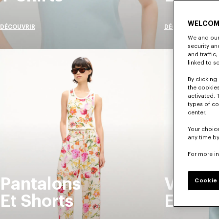
WELCOM
DÉCOUVRIR
DÉCOUVRIR
We and our 
security a
and traffic
linked to s
By clicking 
the cookies
activated. 
types of co
center.
Your choice
any time by
For more i
Pantalons
Vestes
Cookie 
Et Shorts
Et Ma