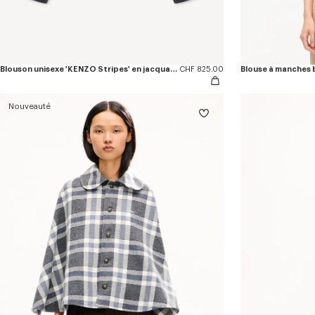
Blouson unisexe 'KENZO Stripes' en jacquard de laine et polyamide
CHF 825.00
Blouse à manches 
Nouveauté