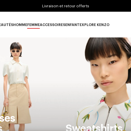
Livraison et retour offerts
EAUTÉS
HOMME
FEMME
ACCESSOIRES
ENFANT
EXPLORE KENZO
ous-catégorie NOUVEAUTÉS
Sous-catégorie HOMME
Sous-catégorie FEMME
Sous-catégorie ACCESSOIRES
Sous-catégorie ENFANT
Sous-catégorie E
ses
s
Sweatshirts