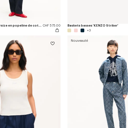
Robe-chemise oversize en popeline de coton
CHF 575.00
Baskets basses 'KENZO Striker'
+3
Nouveauté