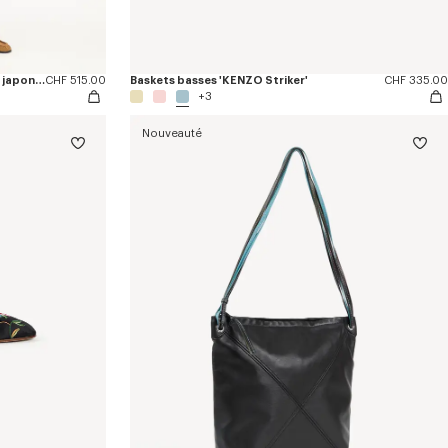
Pantalon droit 'Kenzogram' en denim japonais
CHF 515.00
Baskets basses 'KENZO Striker'
CHF 335.00
+3
Nouveauté