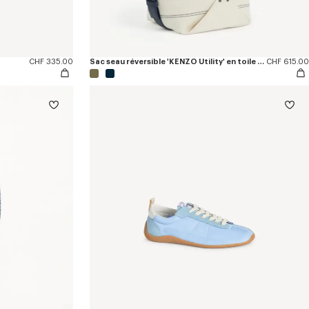
CHF 335.00
Sac seau réversible 'KENZO Utility' en toile et cuir
CHF 615.00