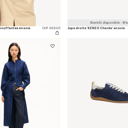
Bientôt disponible - M'av
bouffantes en soie
CHF 469.00
Jupe droite 'KENZO Checks' en soie