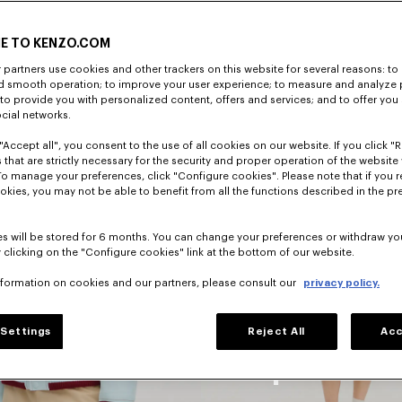
E TO KENZO.COM
DÉCOUVRIR
partners use cookies and other trackers on this website for several reasons: to 
nd smooth operation; to improve your user experience; to measure and analyze
; to provide you with personalized content, offers and services; and to offer you
ocial networks.
"Accept all", you consent to the use of all cookies on our website. If you click "Re
 that are strictly necessary for the security and proper operation of the website 
To manage your preferences, click "Configure cookies". Please note that if you r
okies, you may not be able to benefit from all the functions described in the pr
s will be stored for 6 months. You can change your preferences or withdraw yo
 clicking on the "Configure cookies" link at the bottom of our website.
nformation on cookies and our partners, please consult our
privacy policy.
Robes
Settings
Reject All
Acc
nteaux
Et Jupes