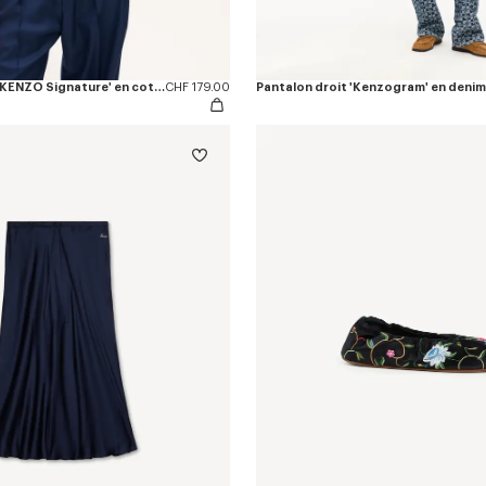
Débardeur brodé 'KENZO Signature' en coton
CHF 179.00