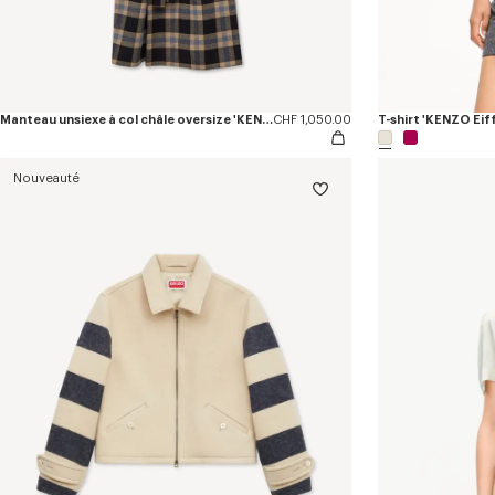
Manteau unsiexe à col châle oversize 'KENZO Checks' en laine mélangée
CHF 1,050.00
T-shirt 'KENZO Eif
Nouveauté