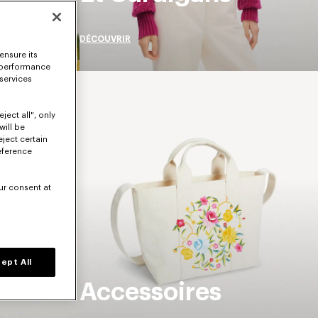
DÉCOUVRIR
ensure its
 performance
 services
ject all", only
will be
eject certain
eference
ur consent at
ept All
Accessoires