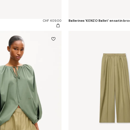
CHF 409.00
Ballerines 'KENZO Ballet' en satin br