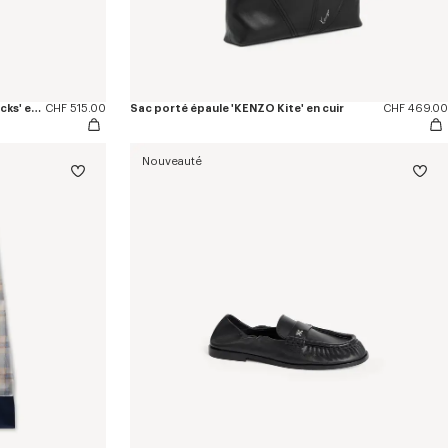
Jupe portefeuille courte 'KENZO Checks' en tweed de laine
CHF 515.00
Sac porté épaule 'KENZO Kite' en cuir
CHF 469.00
Nouveauté