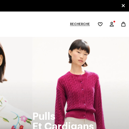
RECHERCHE
Ma
wishlist
XPLORE KENZO
Pulls
Et Cardigans