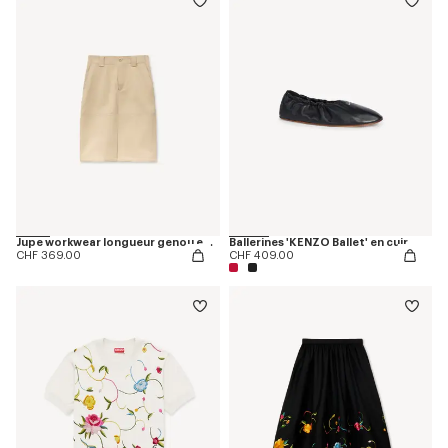
Jupe workwear longueur genou en sergé de coton
Ballerines 'KENZO Ballet' en cuir
CHF 369.00
CHF 409.00