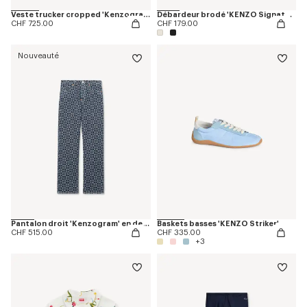
Veste trucker cropped 'Kenzogram' en denim japonais
Débardeur brodé 'KENZO Signature' en coton
CHF 725.00
CHF 179.00
Nouveauté
Pantalon droit 'Kenzogram' en denim japonais
Baskets basses 'KENZO Striker'
CHF 515.00
CHF 335.00
+3