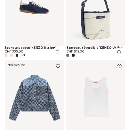
Baskets basses 'KENZO Striker'
Sac seau réversible 'KENZO Utility' en toile et cuir
CHF 335.00
CHF 619.00
+3
Nouveauté