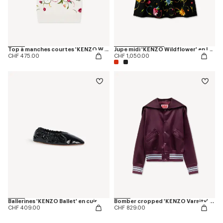
Top à manches courtes 'KENZO Wildflower' en laine et soie
Jupe midi 'KENZO Wildflower' en laine vierge
CHF 475.00
CHF 1,050.00
Ballerines 'KENZO Ballet' en cuir
Bomber cropped 'KENZO Varsity' en satin
CHF 409.00
CHF 829.00