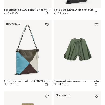
Ballerines 'KENZO Ballet' en satin brodé
Tote bag 'KENZO Kite' en cuir
CHF 515.00
CHF 619.00
Nouveauté
Tote bag multicolore 'KENZO Kite' en cuir
Blouse plissée oversize en popeline de coton
CHF 619.00
CHF 475.00
Nouveauté