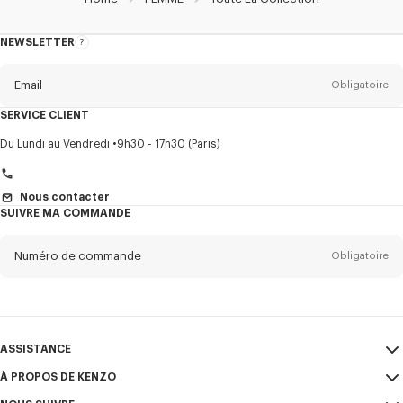
NEWSLETTER
A
propos
de
la
newsletter
Email
Obligatoire
SERVICE CLIENT
Titre
Obligatoire
Du Lundi au Vendredi
9h30 - 17h30 (Paris)
Nous contacter
SUIVRE MA COMMANDE
Prénom*
Obligatoire
Numéro de commande
Obligatoire
Nom*
Obligatoire
Email
Obligatoire
ASSISTANCE
+41
À PROPOS DE KENZO
Mon compte
ENVOYER