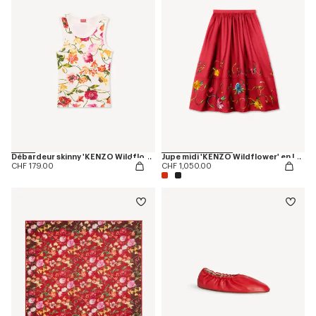
Débardeur skinny 'KENZO Wildflower'
Jupe midi 'KENZO Wildflower' en laine vierge
CHF 179.00
CHF 1,050.00