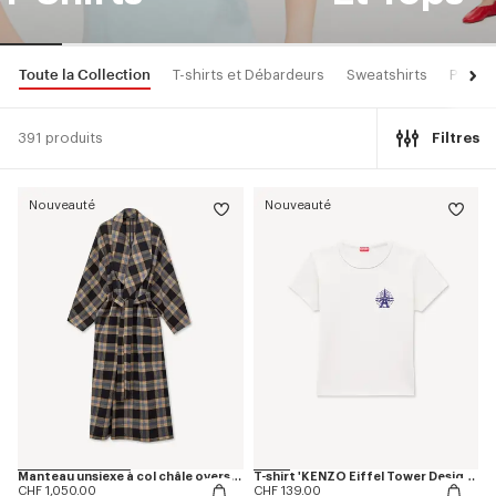
Toute la Collection
T-shirts et Débardeurs
Sweatshirts
Pulls 
391 produits
Filtres
Nouveauté
Nouveauté
Manteau unsiexe à col châle oversize 'KENZO Checks' en laine mélangée
T-shirt 'KENZO Eiffel Tower Design' en coton
CHF 1,050.00
CHF 139.00