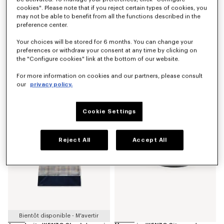
cookies". Please note that if you reject certain types of cookies, you
may not be able to benefit from all the functions described in the
preference center.
Your choices will be stored for 6 months. You can change your
preferences or withdraw your consent at any time by clicking on
the "Configure cookies" link at the bottom of our website.
Blouson unisexe 'KENZO Stripes' en jacquard de laine et polyamide
Blouse à manches bouffantes en soie
For more information on cookies and our partners, please consult
CHF 829.00
CHF 475.00
our
privacy policy.
Nouveauté
Nouveauté
Cookie Settings
Reject All
Accept All
Bientôt disponible - M'avertir