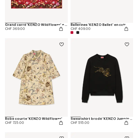
Grand carré 'KENZO Wildflower' en laine légère
Ballerines 'KENZO Ballet' en cuir
CHF 369.00
CHF 409.00
Robe courte 'KENZO Wildflower'
Sweatshirt brodé 'KENZO Jumping Tiger' en coton
CHF 725.00
CHF 515.00