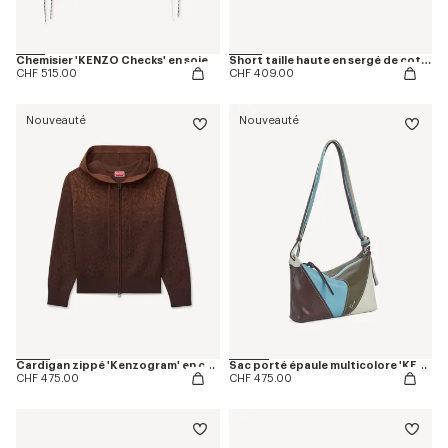
Chemisier 'KENZO Checks' en soie
Short taille haute en sergé de coton
CHF 515.00
CHF 409.00
Nouveauté
Nouveauté
Cardigan zippé 'Kenzogram' en coton tricoté
Sac porté épaule multicolore 'KENZO Kite' en cuir
CHF 475.00
CHF 475.00