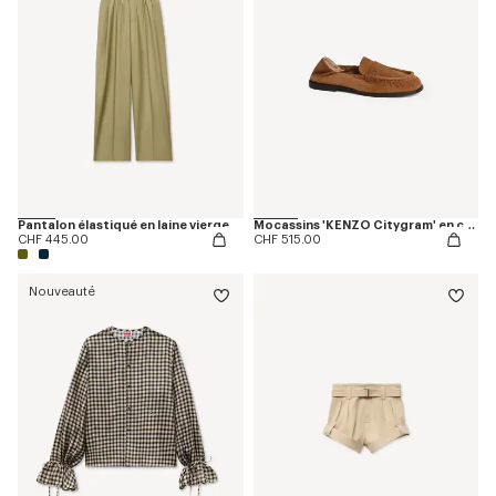
Pantalon élastiqué en laine vierge
Mocassins 'KENZO Citygram' en cuir suédé
CHF 445.00
CHF 515.00
Nouveauté