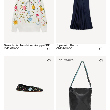
Sweatshirt brodé semi-zippé 'KENZO Wildflower' en coton
Jupe midi fluide
CHF 619.00
CHF 409.00
Nouveauté