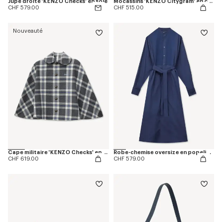
Jupe droite 'KENZO Checks' en soie
Mocassins 'KENZO Citygram' en cuir
CHF 579.00
CHF 515.00
Nouveauté
Cape militaire 'KENZO Checks' en laine mélangée
Robe-chemise oversize en popeline de coton
CHF 619.00
CHF 579.00