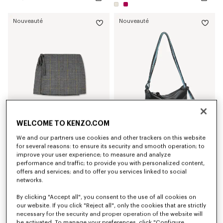
Nouveauté
Nouveauté
WELCOME TO KENZO.COM
We and our partners use cookies and other trackers on this website
Jupe portefeuille courte 'KENZO Checks' en tweed de laine
Sac porté épaule 'KENZO Kite' en cuir
for several reasons: to ensure its security and smooth operation; to
CHF 515.00
CHF 475.00
improve your user experience; to measure and analyze
performance and traffic; to provide you with personalized content,
offers and services; and to offer you services linked to social
Nouveauté
networks.
By clicking "Accept all", you consent to the use of all cookies on
our website. If you click "Reject all", only the cookies that are strictly
necessary for the security and proper operation of the website will
be activated. To manage your preferences, click "Configure