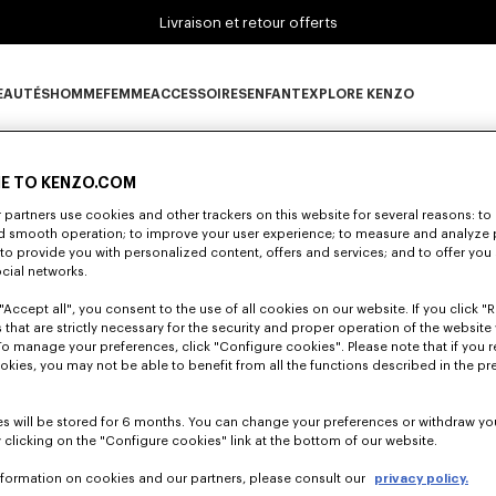
Livraison et retour offerts
EAUTÉS
HOMME
FEMME
ACCESSOIRES
ENFANT
EXPLORE KENZO
0 RÉSULTATS POUR “NULL”
ous-catégorie NOUVEAUTÉS
Sous-catégorie HOMME
Sous-catégorie FEMME
Sous-catégorie ACCESSOIRES
Sous-catégorie ENFANT
Sous-catégorie E
E TO KENZO.COM
partners use cookies and other trackers on this website for several reasons: to 
nd smooth operation; to improve your user experience; to measure and analyze
lheureusement, votre recherche n'a abouti à aucun résult
; to provide you with personalized content, offers and services; and to offer you
ocial networks.
"Accept all", you consent to the use of all cookies on our website. If you click "Re
 that are strictly necessary for the security and proper operation of the website 
To manage your preferences, click "Configure cookies". Please note that if you r
okies, you may not be able to benefit from all the functions described in the pr
s will be stored for 6 months. You can change your preferences or withdraw yo
 clicking on the "Configure cookies" link at the bottom of our website.
nformation on cookies and our partners, please consult our
privacy policy.