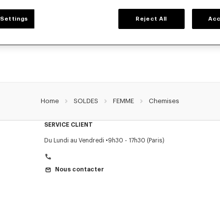
CHEMISES ET TOPS FEMME
Settings
Reject All
Acc
 chemises et tops KENZO pour femme, imaginés par Nigo, en réduction pour une 
classique, top sans manche ou drapé, explorez la sélection de hauts féminins et 
Home
SOLDES
FEMME
Chemises
SERVICE CLIENT
Du Lundi au Vendredi
9h30 - 17h30 (Paris)
Nous contacter