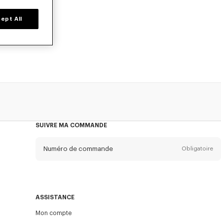
ept All
durée limitée.
élégants.
SUIVRE MA COMMANDE
Numéro de commande
Obligatoire
Email
Obligatoire
ASSISTANCE
Mon compte
ENVOYER