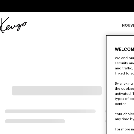
Skip to main content
Skip to footer content
NOUV
Site
officiel
S
KENZO
WELCOM
We and our 
security a
Ma
and traffic
linked to s
By clicking 
the cookies
activated. 
types of co
center.
Your choice
any time by
For more i