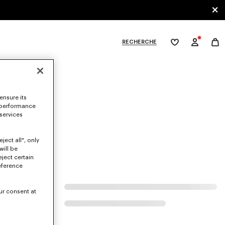
RECHERCHE
Ma
wishlist
XPLORE KENZO
ensure its
 performance
at.
 services
ject all", only
will be
eject certain
eference
ur consent at