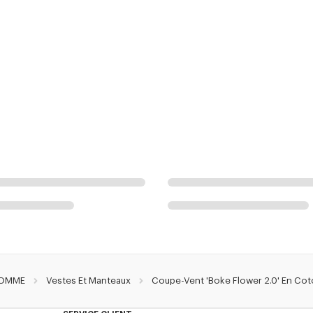
OMME
Vestes Et Manteaux
Coupe-Vent 'Boke Flower 2.0' En Co