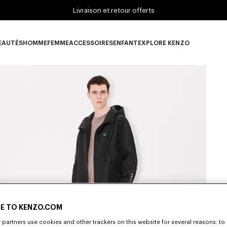
Livraison et retour offerts
EAUTÉS
HOMME
FEMME
ACCESSOIRES
ENFANT
EXPLORE KENZO
ous-catégorie NOUVEAUTÉS
Sous-catégorie HOMME
Sous-catégorie FEMME
Sous-catégorie ACCESSOIRES
Sous-catégorie ENFANT
Sous-catégorie E
E TO KENZO.COM
partners use cookies and other trackers on this website for several reasons: to 