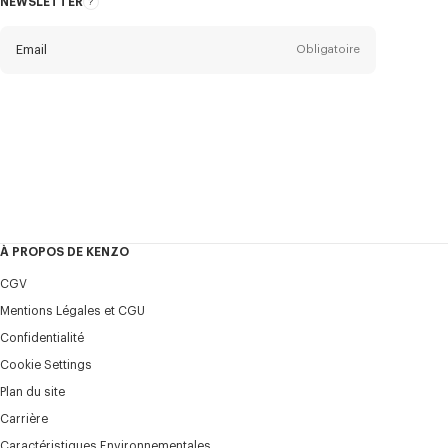
NEWSLETTER
A
propos
de
la
newsletter
Email
Obligatoire
Titre
Obligatoire
Civilité*
Prénom*
Obligatoire
À PROPOS DE KENZO
Nom*
CGV
Obligatoire
Mentions Légales et CGU
Confidentialité
+41
Cookie Settings
Plan du site
Carrière
Je souhaite recevoir les communications sur les produits,
services, évènements KENZO, qui peuvent être
Caractéristiques Environnementales