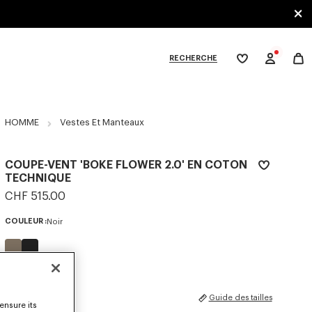
RECHERCHE
Ma
wishlist
XPLORE KENZO
HOMME
Vestes Et Manteaux
COUPE-VENT 'BOKE FLOWER 2.0' EN COTON
TECHNIQUE
CHF 515.00
COULEUR :
Noir
Sélectionné
TAILLES
Guide des tailles
ensure its