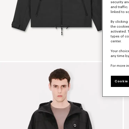
security a
and traffic
linked to s
By clicking 
the cookies
activated. 
types of co
center.
Your choice
any time by
For more i
Cookie 