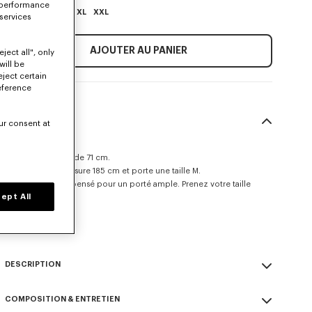
 performance
XS
S
M
L
XL
XXL
 services
AJOUTER AU PANIER
ject all", only
will be
eject certain
eference
TAILLE & COUPE
ur consent at
Boxy fit.
Longueur du dos de 71 cm.
Le mannequin mesure 185 cm et porte une taille M.
Ce modèle a été pensé pour un porté ample. Prenez votre taille
ept All
habituelle.
Guide des tailles
DESCRIPTION
Ce coupe-vent à la coupe courte se distingue par son logo 'BOKE
COMPOSITION & ENTRETIEN
FLOWER 2.0' ton sur ton, présentant une version minimaliste de la