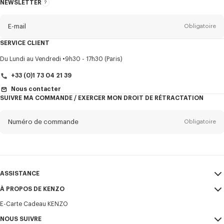
NEWSLETTER
A
propos
de
la
newsletter
E-mail
Obligatoire
SERVICE CLIENT
Titre
Obligatoire
Du Lundi au Vendredi
9h30 - 17h30 (Paris)
+33 (0)1 73 04 21 39
Nous contacter
SUIVRE MA COMMANDE / EXERCER MON DROIT DE RÉTRACTATION
Prénom*
Obligatoire
Numéro de commande
Obligatoire
Nom*
Obligatoire
E-mail
Obligatoire
ASSISTANCE
+33
À PROPOS DE KENZO
Mon compte
ENVOYER
E-Carte Cadeau KENZO
Guide des tailles
CGV
Je souhaite recevoir les communications sur les produits, services,
FAQ
NOUS SUIVRE
Mentions Légales et CGU
évènements KENZO, qui peuvent être personnalisés, notamment sur les