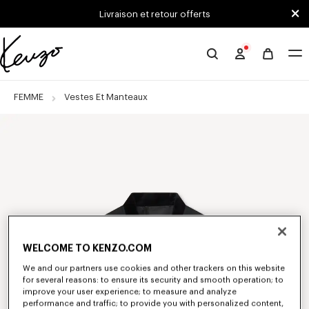
Skip to main content
Skip to footer content
Livraison et retour offerts
Site
officiel
KENZO
FEMME
Vestes Et Manteaux
WELCOME TO KENZO.COM
We and our partners use cookies and other trackers on this website
for several reasons: to ensure its security and smooth operation; to
improve your user experience; to measure and analyze
performance and traffic; to provide you with personalized content,