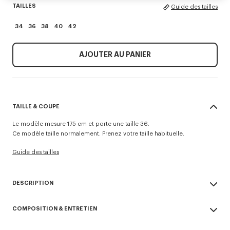
TAILLES
Guide des tailles
34
36
38
40
42
AJOUTER AU PANIER
TAILLE & COUPE
Le modèle mesure 175 cm et porte une taille 36.
Ce modèle taille normalement. Prenez votre taille habituelle.
Guide des tailles
DESCRIPTION
Blazer kimono.
COMPOSITION & ENTRETIEN
Laine vierge et doublure en satin.
Col kimono en velours.
Made in Portugal
Deux poches passepoilées et 1 double poche passepoilée sur la