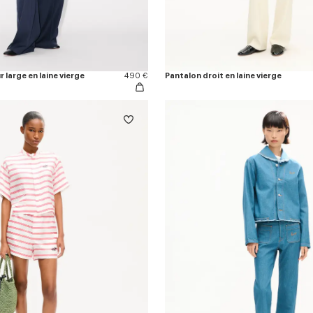
r large en laine vierge
490 €
Pantalon droit en laine vierge