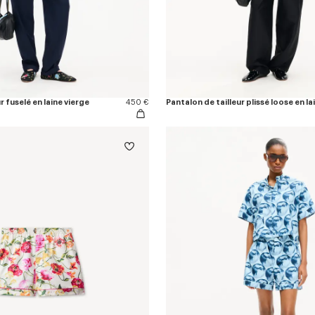
r fuselé en laine vierge
450 €
Pantalon de tailleur plissé loose en la