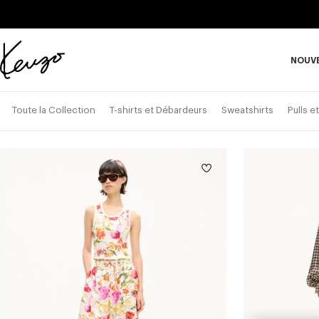
Skip to main content
Skip to footer content
NOUV
Site
officiel
S
KENZO
Toute la Collection
T-shirts et Débardeurs
Sweatshirts
Pulls e