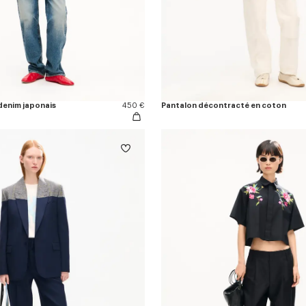
denim japonais
450 €
Pantalon décontracté en coton