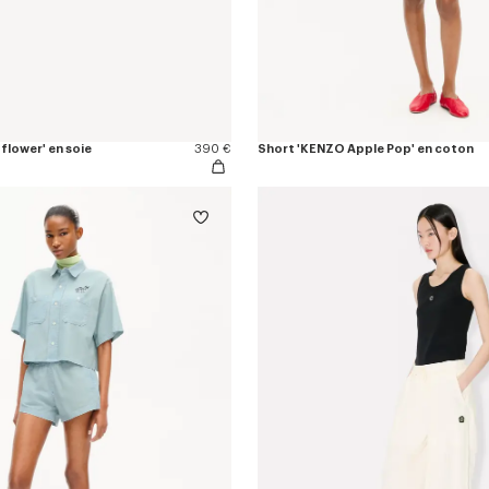
flower' en soie
390 €
Short 'KENZO Apple Pop' en coton