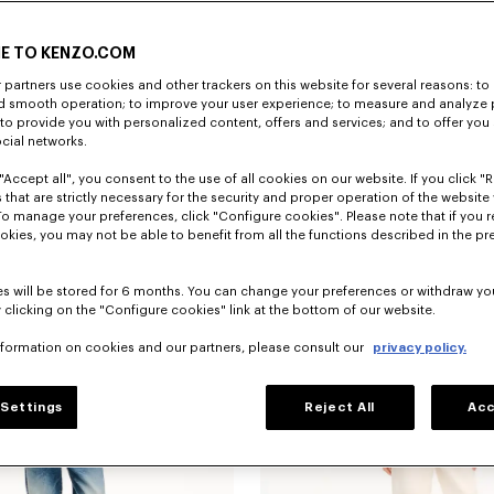
E TO KENZO.COM
partners use cookies and other trackers on this website for several reasons: to 
nd smooth operation; to improve your user experience; to measure and analyze
; to provide you with personalized content, offers and services; and to offer you
ocial networks.
"Accept all", you consent to the use of all cookies on our website. If you click "Re
 en sergé de coton
390 €
 that are strictly necessary for the security and proper operation of the website 
To manage your preferences, click "Configure cookies". Please note that if you r
okies, you may not be able to benefit from all the functions described in the pr
s will be stored for 6 months. You can change your preferences or withdraw yo
 clicking on the "Configure cookies" link at the bottom of our website.
nformation on cookies and our partners, please consult our
privacy policy.
Settings
Reject All
Acc