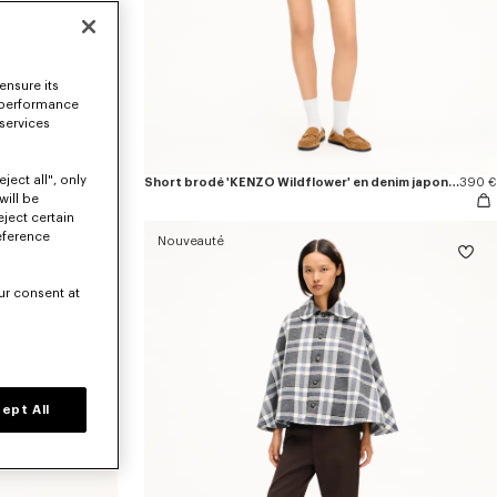
ensure its
 performance
 services
ject all", only
Pantalon droit 'KENZO Wildflower' en denim japonais
490 €
Short brodé 'KENZO Wildflower' en denim japonais
390 €
will be
eject certain
eference
Nouveauté
ur consent at
ept All