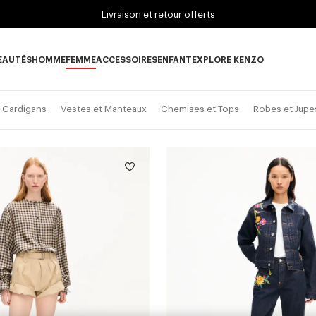
Livraison et retour offerts
EAUTÉS
HOMME
FEMME
ACCESSOIRES
ENFANT
EXPLORE KENZO
ous-catégorie NOUVEAUTÉS
Sous-catégorie HOMME
Sous-catégorie FEMME
Sous-catégorie ACCESSOIRES
Sous-catégorie ENFANT
Sous-catégorie E
t Cardigans
Vestes et Manteaux
Chemises et Tops
Robes et Jupe