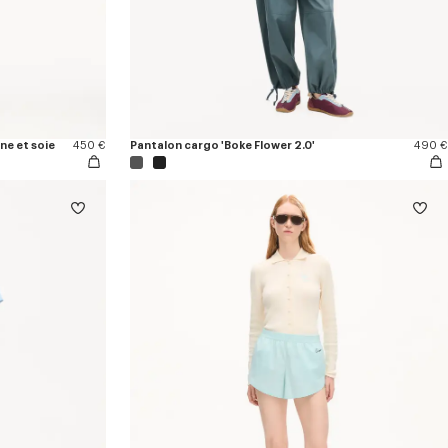
ine et soie
450 €
Pantalon cargo 'Boke Flower 2.0'
490 €