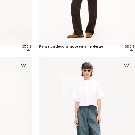
350 €
Pantalon décontracté en laine vierge
390 €