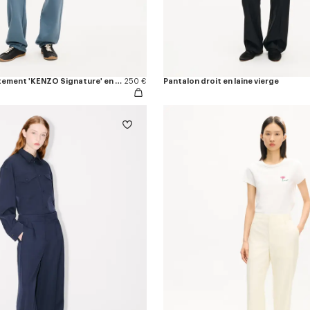
Pantalon de survêtement 'KENZO Signature' en coton
250 €
Pantalon droit en laine vierge