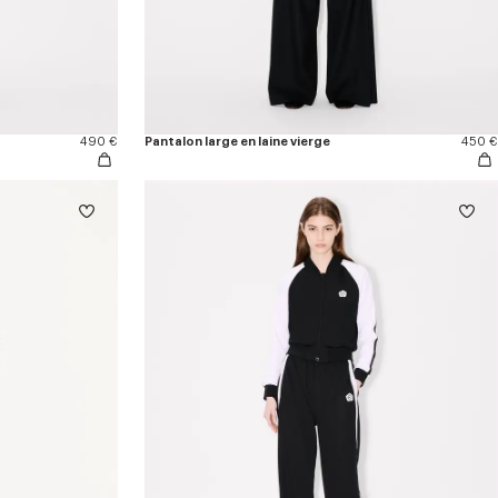
490 €
Pantalon large en laine vierge
450 €