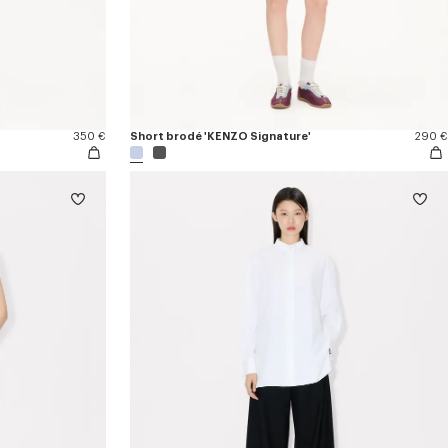
350 €
Short brodé 'KENZO Signature'
290 €