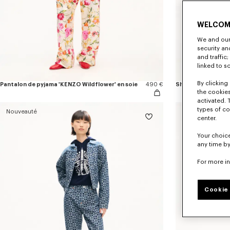
WELCOM
We and our 
security a
and traffic
linked to s
By clicking 
Pantalon de pyjama 'KENZO Wildflower' en soie
490 €
Short taille haute
the cookies
activated. 
types of co
Nouveauté
Nouveauté
center.
Your choice
any time by
For more i
Cookie 