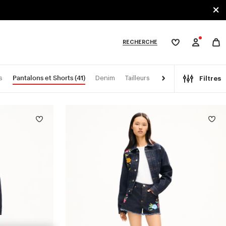
RECHERCHE
Ma
wishlist
XPLORE KENZO
Pantalons et Shorts
(41)
s
Denim
Tailleurs
Kimonos
Filtres