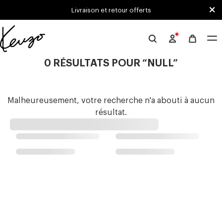
Skip to main content
Skip to footer content
Livraison et retour offerts
Site
officiel
0 RÉSULTATS POUR “NULL”
KENZO
Malheureusement, votre recherche n'a abouti à aucun
résultat.