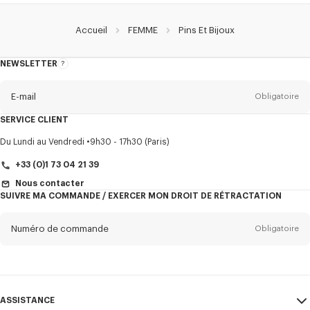
Accueil
FEMME
Pins Et Bijoux
NEWSLETTER
A
propos
de
la
newsletter
E-mail
Obligatoire
SERVICE CLIENT
Titre
Obligatoire
Du Lundi au Vendredi
9h30 - 17h30 (Paris)
+33 (0)1 73 04 21 39
Nous contacter
SUIVRE MA COMMANDE / EXERCER MON DROIT DE RÉTRACTATION
Prénom*
Obligatoire
Numéro de commande
Obligatoire
Nom*
Obligatoire
E-mail
Obligatoire
ASSISTANCE