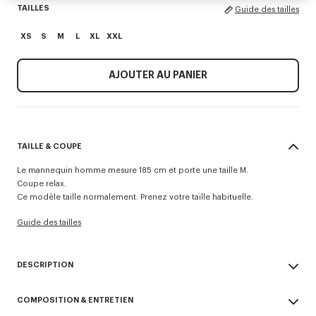
TAILLES
Guide des tailles
XS
S
M
L
XL
XXL
AJOUTER AU PANIER
TAILLE & COUPE
Le mannequin homme mesure 185 cm et porte une taille M.
Coupe relax.
Ce modèle taille normalement. Prenez votre taille habituelle.
Guide des tailles
DESCRIPTION
Cardigan 'Boke Flower'.
COMPOSITION & ENTRETIEN
Laine et coton.
Cardigan à col en V et manches raglan.