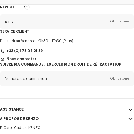
NEWSLETTER
A
propos
de
la
newsletter
E-mail
Obligatoire
SERVICE CLIENT
Titre
Obligatoire
Du Lundi au Vendredi
9h30 - 17h30 (Paris)
+33 (0)1 73 04 21 39
Nous contacter
SUIVRE MA COMMANDE / EXERCER MON DROIT DE RÉTRACTATION
Prénom*
Obligatoire
Numéro de commande
Obligatoire
Nom*
Obligatoire
E-mail
Obligatoire
ASSISTANCE
+33
À PROPOS DE KENZO
Mon compte
ENVOYER
E-Carte Cadeau KENZO
Guide des tailles
CGV
Je souhaite recevoir les communications sur les produits, services,