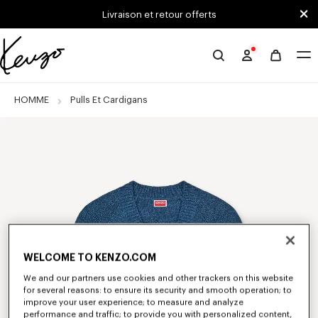
Skip to main content
Skip to footer content
Livraison et retour offerts
Site
officiel
KENZO
HOMME
Pulls Et Cardigans
WELCOME TO KENZO.COM
We and our partners use cookies and other trackers on this website
for several reasons: to ensure its security and smooth operation; to
improve your user experience; to measure and analyze
performance and traffic; to provide you with personalized content,