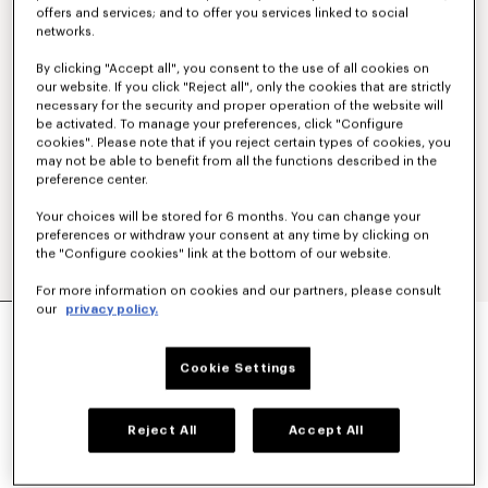
offers and services; and to offer you services linked to social
networks.
By clicking "Accept all", you consent to the use of all cookies on
our website. If you click "Reject all", only the cookies that are strictly
necessary for the security and proper operation of the website will
be activated. To manage your preferences, click "Configure
cookies". Please note that if you reject certain types of cookies, you
may not be able to benefit from all the functions described in the
preference center.
Your choices will be stored for 6 months. You can change your
preferences or withdraw your consent at any time by clicking on
the "Configure cookies" link at the bottom of our website.
For more information on cookies and our partners, please consult
our
privacy policy.
CARDIGAN 'BOKE FLOWER' EN LAINE ET COTON
490 €
Cookie Settings
COULEUR :
Bleu
Reject All
Accept All
Sélectionné