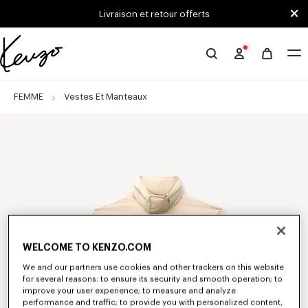
Skip to main content
Skip to footer content
Livraison et retour offerts
Site
officiel
KENZO
FEMME
Vestes Et Manteaux
WELCOME TO KENZO.COM
We and our partners use cookies and other trackers on this website
for several reasons: to ensure its security and smooth operation; to
improve your user experience; to measure and analyze
performance and traffic; to provide you with personalized content,