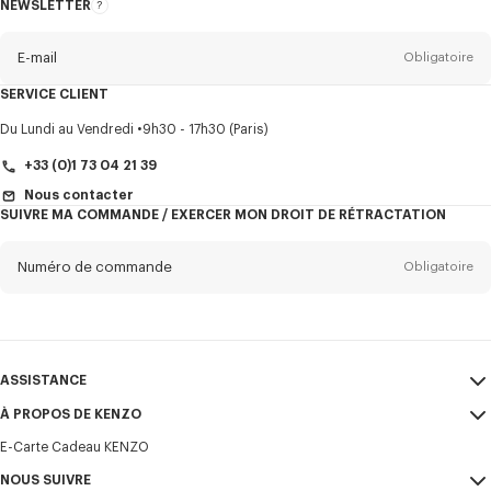
NEWSLETTER
A
propos
de
la
newsletter
E-mail
Obligatoire
SERVICE CLIENT
Titre
Obligatoire
Du Lundi au Vendredi
9h30 - 17h30 (Paris)
+33 (0)1 73 04 21 39
Nous contacter
SUIVRE MA COMMANDE / EXERCER MON DROIT DE RÉTRACTATION
Prénom*
Obligatoire
Numéro de commande
Obligatoire
Nom*
Obligatoire
E-mail
Obligatoire
ASSISTANCE
+33
À PROPOS DE KENZO
Mon compte
ENVOYER
E-Carte Cadeau KENZO
Guide des tailles
CGV
Je souhaite recevoir les communications sur les produits, services,
FAQ
NOUS SUIVRE
Mentions Légales et CGU
évènements KENZO, qui peuvent être personnalisés, notamment sur les