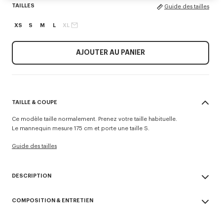
TAILLES
Guide des tailles
XS
S
M
L
XL
AJOUTER AU PANIER
TAILLE & COUPE
Ce modèle taille normalement. Prenez votre taille habituelle.
Le mannequin mesure 175 cm et porte une taille S.
Guide des tailles
DESCRIPTION
Confectionné en nylon léger déperlant, ce coupe-vent mi-long est
COMPOSITION & ENTRETIEN
ajustable à la taille. Il présente un effet légèrement transparent, plusieurs
poches ainsi qu’une capuche dissimulée, renforçant son aspect
Made in Chine
utilitaire. Un visuel 'KENZO Sounds' à l’avant rend hommage au parcours