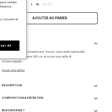
eject certain
XXS
XS
S
M
L
XL
XXL
eference
AJOUTER AU PANIER
ur consent at
TAILLE & COUPE
ept All
Ce modèle taille normalement. Prenez votre taille habituelle.
Le mannequin mesure 185 cm et porte une taille M.
Coupe regular.
Guide des tailles
DESCRIPTION
Pull 'KENZO Tulip'.
COMPOSITION & ENTRETIEN
Laine.
Coton éponge.
Made in Chine
Col ras du cou.
BESOIN D'AIDE ?
55% laine, 45% coton