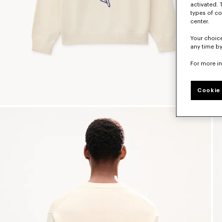
activated. 
types of co
center.
Your choice
any time by
For more i
Cookie 