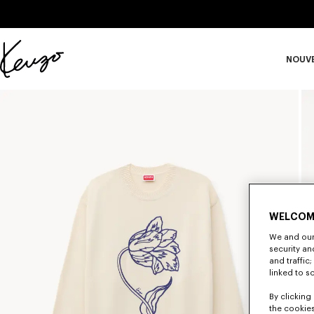
Skip to main content
Skip to footer content
NOUV
Site
officiel
S
KENZO
WELCOM
We and our 
security a
and traffic
linked to s
By clicking 
the cookies