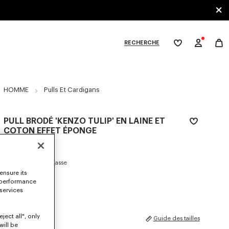
RECHERCHE
Ma
wishlist
XPLORE KENZO
HOMME
Pulls Et Cardigans
PULL BRODÉ 'KENZO TULIP' EN LAINE ET
COTON EFFET ÉPONGE
450 €
COULEUR :
Blanc Casse
ensure its
 performance
électionné
 services
ject all", only
TAILLES
Guide des tailles
will be