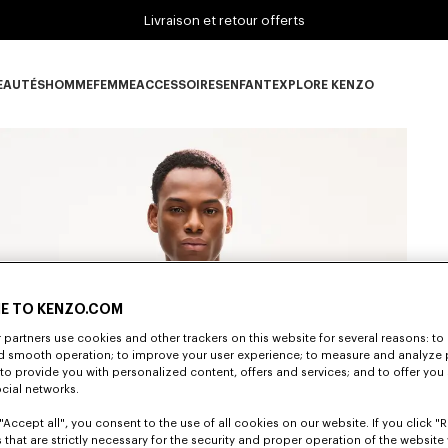
Livraison et retour offerts
EAUTÉS
HOMME
FEMME
ACCESSOIRES
ENFANT
EXPLORE KENZO
ous-catégorie NOUVEAUTÉS
Sous-catégorie HOMME
Sous-catégorie FEMME
Sous-catégorie ACCESSOIRES
Sous-catégorie ENFANT
Sous-catégorie E
E TO KENZO.COM
partners use cookies and other trackers on this website for several reasons: to 
nd smooth operation; to improve your user experience; to measure and analyze
S
; to provide you with personalized content, offers and services; and to offer you
ocial networks.
"Accept all", you consent to the use of all cookies on our website. If you click "Re
 that are strictly necessary for the security and proper operation of the website 