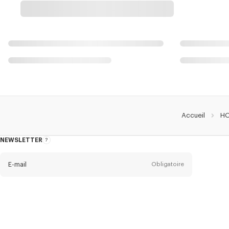
Accueil
H
NEWSLETTER
A
propos
de
la
newsletter
E-mail
Obligatoire
Titre
Obligatoire
Civilité*