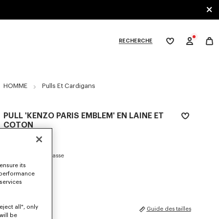
RECHERCHE
Ma
wishlist
XPLORE KENZO
HOMME
Pulls Et Cardigans
PULL 'KENZO PARIS EMBLEM' EN LAINE ET
COTON
490 €
COULEUR :
Blanc Casse
ensure its
 performance
électionné
 services
ject all", only
TAILLES
Guide des tailles
will be