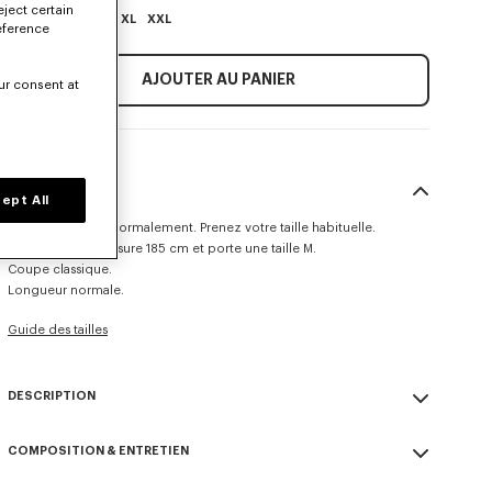
eject certain
XS
S
M
L
XL
XXL
eference
AJOUTER AU PANIER
ur consent at
TAILLE & COUPE
ept All
Ce modèle taille normalement. Prenez votre taille habituelle.
Le mannequin mesure 185 cm et porte une taille M.
Coupe classique.
Longueur normale.
Guide des tailles
DESCRIPTION
Pull 'KENZO Paris Emblem'.
COMPOSITION & ENTRETIEN
Mélange de laine et de coton.
Patch brodé.
Made in Chine