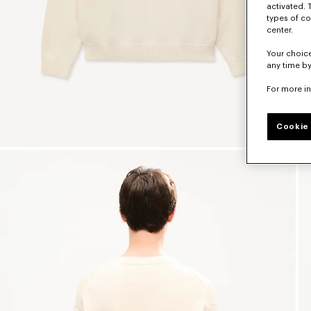
activated. 
types of co
center.
Your choice
any time by
For more i
Cookie 