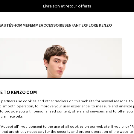
Livraison et retour offerts
EAUTÉS
HOMME
FEMME
ACCESSOIRES
ENFANT
EXPLORE KENZO
ous-catégorie NOUVEAUTÉS
Sous-catégorie HOMME
Sous-catégorie FEMME
Sous-catégorie ACCESSOIRES
Sous-catégorie ENFANT
Sous-catégorie E
E TO KENZO.COM
partners use cookies and other trackers on this website for several reasons: to 
nd smooth operation; to improve your user experience; to measure and analyze
S
; to provide you with personalized content, offers and services; and to offer you
ocial networks.
"Accept all", you consent to the use of all cookies on our website. If you click "Re
 that are strictly necessary for the security and proper operation of the website 