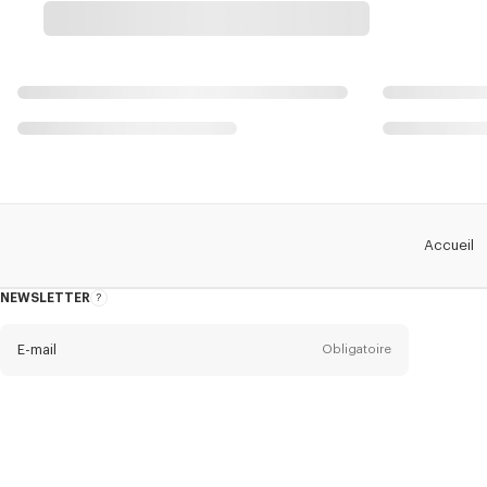
Accueil
NEWSLETTER
A
propos
de
la
newsletter
E-mail
Obligatoire
Titre
Obligatoire
Civilité*