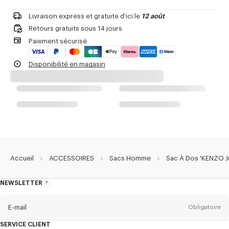
Nettoyage à sec interdit
1 poche intérieure plate.
Repassage interdit
1 poche extérieure avec fermeture zippée.
Livraison express et gratuite d'ici le
12 août
Séchage interdit
4 badges détachables.
Retours gratuits sous 14 jours
Séchage interdit en tambour
Pièces métalliques en PVD noir mat.
Paiement sécurisé
Lavage interdit
Monogramme sur le Velcro.
Pas de nettoyage à l'eau
Tirettes de fermeture éclair signées KENZO.
Disponibilité en magasin
Doublure en monogramme jacquard.
Porté comme un sac à dos.
Référence Du Produit :
FF55SA203F20.99.TU
Accueil
ACCESSOIRES
Sacs Homme
Sac À Dos 'KENZO J
NEWSLETTER
A
propos
de
la
newsletter
E-mail
Obligatoire
SERVICE CLIENT