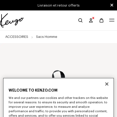
Skip to main content
Skip to footer content
Livraison et retour offerts
Site
officiel
KENZO
ACCESSOIRES
Sacs Homme
WELCOME TO KENZO.COM
We and our partners use cookies and other trackers on this website
for several reasons: to ensure its security and smooth operation; to
improve your user experience; to measure and analyze
performance and traffic; to provide you with personalized content,
offers and services; and to offer you services linked to social