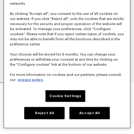
networks.
By clicking "Accept all", you consent to the use of all cookies on
our website. If you click "Reject all", only the cookies that are strictly
necessary for the security and proper operation of the website will
be activated. To manage your preferences, click "Configure
cookies". Please note that if you reject certain types of cookies, you
may not be able to benefit from all the functions described in the
preference center.
Your choices will be stored for 6 months. You can change your
preferences or withdraw your consent at any time by clicking on
the "Configure cookies" link at the bottom of our website.
For more information on cookies and our partners, please consult
our
privacy policy.
SAC À DOS 'KENZO JUNGLE' EN NYLON
390 €
Cookie Settings
COULEUR :
Noir
Reject All
Accept All
Sélectionné