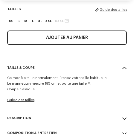
TAILLES
Guide des tailles
XS
S
M
L
XL
XXL
XXXL
AJOUTER AU PANIER
TAILLE & COUPE
Ce modèle taille normalement. Prenez votre taille habituelle.
Le mannequin mesure 185 cm et porte une taille M.
Coupe classique.
Guide des tailles
DESCRIPTION
Ce hoodie zippé en molleton léger se distingue par ses broderies
COMPOSITION & ENTRETIEN
'Kenzo Tulip' mixant la signature de la Maison et un motif floral, à l’avant