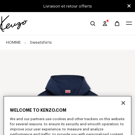
Skip to main content
Skip to footer content
Livraison et retour offerts
Site
officiel
KENZO
HOMME
Sweatshirts
WELCOME TO KENZO.COM
We and our partners use cookies and other trackers on this website
for several reasons: to ensure its security and smooth operation; to
improve your user experience; to measure and analyze
performance and traffic; to provide you with personalized content,