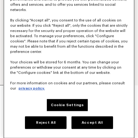
offers and services; and to offer you services linked to social
networks.
By clicking "Accept all", you consent to the use of all cookies on
our website. If you click "Reject all", only the cookies that are strictly
necessary for the security and proper operation of the website will
be activated. To manage your preferences, click "Configure
cookies". Please note that if you reject certain types of cookies, you
may not be able to benefit from all the functions described in the
preference center.
Your choices will be stored for 6 months. You can change your
preferences or withdraw your consent at any time by clicking on
the "Configure cookies" link at the bottom of our website.
For more information on cookies and our partners, please consult
our
privacy policy.
SWEATSHIRT À CAPUCHE ZIPPÉ BRODÉ 'KENZO
TULIP' EN COTON
390 €
Cookie Settings
COULEUR :
Bleu Noir
Reject All
Accept All
Sélectionné