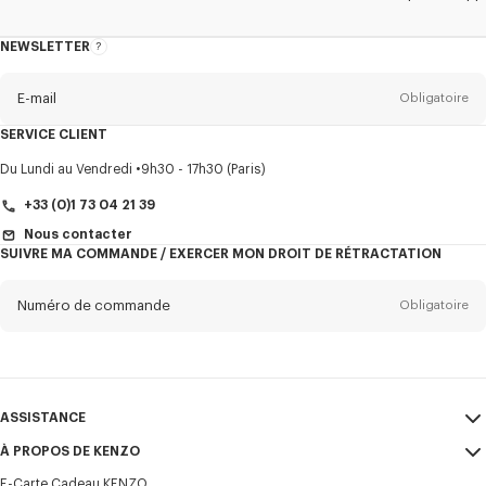
NEWSLETTER
A
propos
de
la
newsletter
E-mail
Obligatoire
SERVICE CLIENT
Titre
Obligatoire
Du Lundi au Vendredi
9h30 - 17h30 (Paris)
+33 (0)1 73 04 21 39
Nous contacter
SUIVRE MA COMMANDE / EXERCER MON DROIT DE RÉTRACTATION
Prénom*
Obligatoire
Numéro de commande
Obligatoire
Nom*
Obligatoire
E-mail
Obligatoire
ASSISTANCE
+33
À PROPOS DE KENZO
Mon compte
ENVOYER
E-Carte Cadeau KENZO