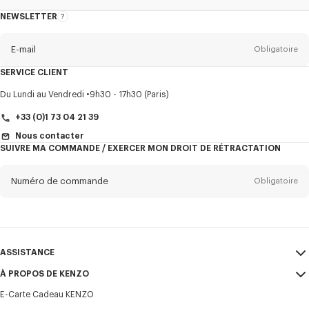
NEWSLETTER
A
propos
de
la
newsletter
E-mail
Obligatoire
SERVICE CLIENT
Titre
Obligatoire
Du Lundi au Vendredi
9h30 - 17h30 (Paris)
+33 (0)1 73 04 21 39
Nous contacter
SUIVRE MA COMMANDE / EXERCER MON DROIT DE RÉTRACTATION
Prénom*
Obligatoire
Numéro de commande
Obligatoire
Nom*
Obligatoire
E-mail
Obligatoire
ASSISTANCE
+33
À PROPOS DE KENZO
Mon compte
ENVOYER
E-Carte Cadeau KENZO
Guide des tailles
CGV
Je souhaite recevoir les communications sur les produits, services,