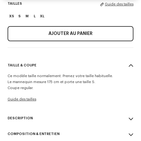
TAILLES
Guide des tailles
XS
S
M
L
XL
AJOUTER AU PANIER
TAILLE & COUPE
Ce modèle taille normalement. Prenez votre taille habituelle.
Le mannequin mesure 175 cm et porte une taille S.
Coupe regular.
Guide des tailles
DESCRIPTION
Top en crochet 'KENZO Apple Pop'.
COMPOSITION & ENTRETIEN
Crochet en coton et viscose.
Finitions d’encolure tricotée façon crochet.