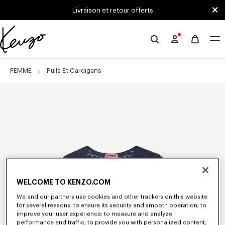
Skip to main content
Skip to footer content
Livraison et retour offerts
Site
officiel
KENZO
FEMME
Pulls Et Cardigans
WELCOME TO KENZO.COM
We and our partners use cookies and other trackers on this website
for several reasons: to ensure its security and smooth operation; to
improve your user experience; to measure and analyze
performance and traffic; to provide you with personalized content,