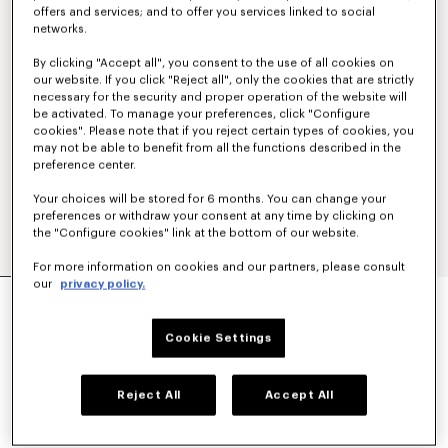
offers and services; and to offer you services linked to social
networks.
By clicking "Accept all", you consent to the use of all cookies on
our website. If you click "Reject all", only the cookies that are strictly
necessary for the security and proper operation of the website will
be activated. To manage your preferences, click "Configure
cookies". Please note that if you reject certain types of cookies, you
may not be able to benefit from all the functions described in the
preference center.
Your choices will be stored for 6 months. You can change your
preferences or withdraw your consent at any time by clicking on
the "Configure cookies" link at the bottom of our website.
For more information on cookies and our partners, please consult
our
privacy policy.
TOP 'KENZO APPLE POP' EN CROCHET
390 €
Cookie Settings
COULEUR :
Bleu Noir
Reject All
Accept All
Sélectionné