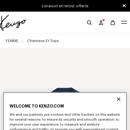
Skip to main content
Skip to footer content
Livraison et retour offerts
Site
officiel
KENZO
FEMME
Chemises Et Tops
WELCOME TO KENZO.COM
We and our partners use cookies and other trackers on this website
for several reasons: to ensure its security and smooth operation; to
improve your user experience; to measure and analyze
performance and traffic; to provide you with personalized content,