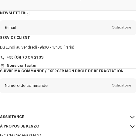
NEWSLETTER
A
propos
de
la
newsletter
E-mail
Obligatoire
SERVICE CLIENT
Titre
Obligatoire
Du Lundi au Vendredi
9h30 - 17h30 (Paris)
+33 (0)1 73 04 21 39
Nous contacter
SUIVRE MA COMMANDE / EXERCER MON DROIT DE RÉTRACTATION
Prénom*
Obligatoire
Numéro de commande
Obligatoire
Nom*
Obligatoire
E-mail
Obligatoire
ASSISTANCE
+33
À PROPOS DE KENZO
Mon compte
ENVOYER
E-Carte Cadeau KENZO