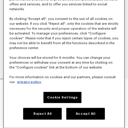
offers and services; and to offer you services linked to social
networks.
By clicking "Accept all", you consent to the use of all cookies on
our website. If you click "Reject all", only the cookies that are strictly
necessary for the security and proper operation of the website will
be activated. To manage your preferences, click "Configure
cookies". Please note that if you reject certain types of cookies, you
may not be able to benefit from all the functions described in the
preference center.
Your choices will be stored for 6 months. You can change your
preferences or withdraw your consent at any time by clicking on
the "Configure cookies" link at the bottom of our website.
For more information on cookies and our partners, please consult
our
privacy policy.
TOP SANS MANCHES EN POPELINE DE COTON
450 €
Cookie Settings
COULEUR :
Bleu Noir
Sélectionné
Reject All
Accept All