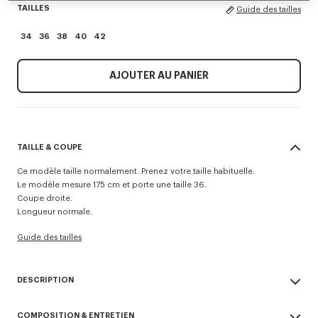
TAILLES
Guide des tailles
34
36
38
40
42
AJOUTER AU PANIER
TAILLE & COUPE
Ce modèle taille normalement. Prenez votre taille habituelle.
Le modèle mesure 175 cm et porte une taille 36.
Coupe droite.
Longueur normale.
Guide des tailles
DESCRIPTION
Réalisé en popeline de coton, ce top sans manches est embellie par un
COMPOSITION & ENTRETIEN
plissé à l'avant, fermé par de petits nœuds, ainsi qu’un col droit. Une