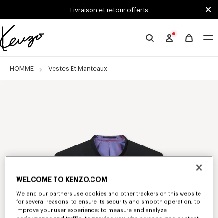
Skip to main content
Skip to footer content
Livraison et retour offerts
Site
officiel
KENZO
HOMME
Vestes Et Manteaux
WELCOME TO KENZO.COM
We and our partners use cookies and other trackers on this website
for several reasons: to ensure its security and smooth operation; to
improve your user experience; to measure and analyze