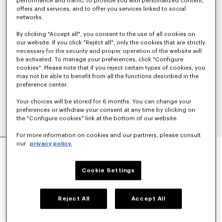
performance and traffic; to provide you with personalized content,
offers and services; and to offer you services linked to social
networks.
By clicking "Accept all", you consent to the use of all cookies on
our website. If you click "Reject all", only the cookies that are strictly
necessary for the security and proper operation of the website will
be activated. To manage your preferences, click "Configure
cookies". Please note that if you reject certain types of cookies, you
may not be able to benefit from all the functions described in the
preference center.
Your choices will be stored for 6 months. You can change your
preferences or withdraw your consent at any time by clicking on
the "Configure cookies" link at the bottom of our website.
For more information on cookies and our partners, please consult
VESTE CINTRÉE SCHOOL BOY
our
privacy policy.
890 €
Cookie Settings
COULEUR :
Noir
Sélectionné
Reject All
Accept All