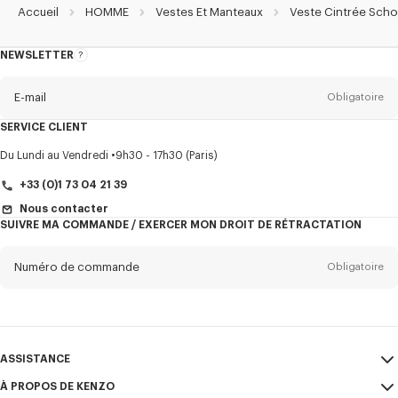
Accueil
HOMME
Vestes Et Manteaux
Veste Cintrée Scho
NEWSLETTER
A
propos
de
la
newsletter
E-mail
Obligatoire
SERVICE CLIENT
Titre
Obligatoire
Du Lundi au Vendredi
9h30 - 17h30 (Paris)
+33 (0)1 73 04 21 39
Nous contacter
SUIVRE MA COMMANDE / EXERCER MON DROIT DE RÉTRACTATION
Prénom*
Obligatoire
Numéro de commande
Obligatoire
Nom*
Obligatoire
E-mail
Obligatoire
ASSISTANCE
+33
À PROPOS DE KENZO
Mon compte
ENVOYER