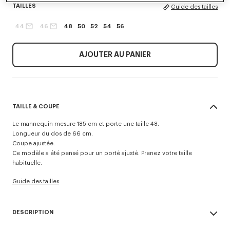
TAILLES
Guide des tailles
44
46
48
50
52
54
56
AJOUTER AU PANIER
TAILLE & COUPE
Le mannequin mesure 185 cm et porte une taille 48.
Longueur du dos de 66 cm.
Coupe ajustée.
Ce modèle a été pensé pour un porté ajusté. Prenez votre taille
habituelle.
Guide des tailles
DESCRIPTION
Veste cintrée school boy.