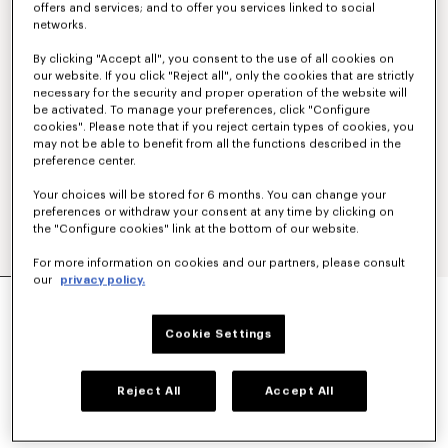
offers and services; and to offer you services linked to social
networks.
By clicking "Accept all", you consent to the use of all cookies on
our website. If you click "Reject all", only the cookies that are strictly
necessary for the security and proper operation of the website will
be activated. To manage your preferences, click "Configure
cookies". Please note that if you reject certain types of cookies, you
may not be able to benefit from all the functions described in the
preference center.
Your choices will be stored for 6 months. You can change your
preferences or withdraw your consent at any time by clicking on
the "Configure cookies" link at the bottom of our website.
For more information on cookies and our partners, please consult
our
privacy policy.
BLAZER KIMONO À SIMPLE BOUTONNAGE EN
LAINE VIERGE
990 €
Cookie Settings
COULEUR :
Ecru
Reject All
Accept All
Sélectionné