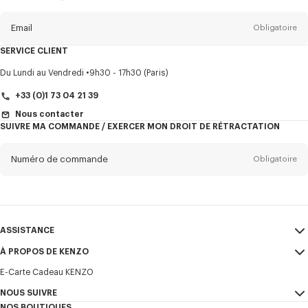
propos
de
la
newsletter
Email
Obligatoire
SERVICE CLIENT
Titre
Obligatoire
Du Lundi au Vendredi
9h30 - 17h30 (Paris)
+33 (0)1 73 04 21 39
Nous contacter
SUIVRE MA COMMANDE / EXERCER MON DROIT DE RÉTRACTATION
Prénom*
Obligatoire
Numéro de commande
Obligatoire
Nom*
Obligatoire
Email
Obligatoire
ASSISTANCE
+352
À PROPOS DE KENZO
Mon compte
ENVOYER
E-Carte Cadeau KENZO
ASSISTANCE
CGV
Je souhaite recevoir les communications sur les produits, services,
NOUS SUIVRE
Mentions Légales et CGU
évènements KENZO, qui peuvent être personnalisés, notamment sur les
Mon compte
NOS BOUTIQUES