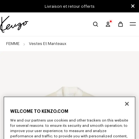
Skip to main content
Skip to footer content
Livraison et retour offerts
Site
officiel
KENZO
FEMME
Vestes Et Manteaux
WELCOME TO KENZO.COM
We and our partners use cookies and other trackers on this website
for several reasons: to ensure its security and smooth operation; to
improve your user experience; to measure and analyze
performance and traffic; to provide you with personalized content,