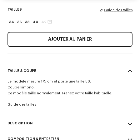
TAILLES
Guide des tailles
34
36
38
40
42
AJOUTER AU PANIER
TAILLE & COUPE
Le modèle mesure 175 cm et porte une taille 36.
Coupe kimono.
Ce modèle taille normalement. Prenez votre taille habituelle.
Guide des tailles
DESCRIPTION
Blazer kimono à simple boutonnage.
COMPOSITION & ENTRETIEN
Laine vierge.